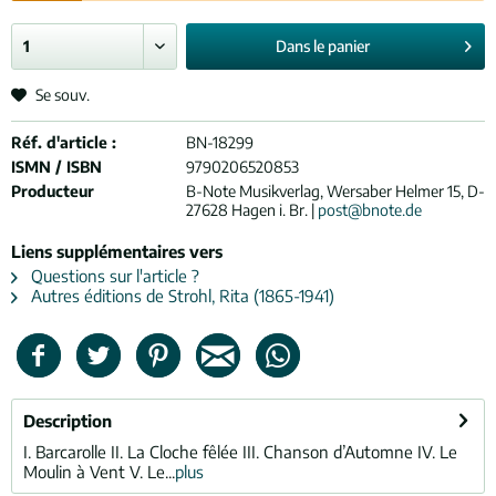
Dans le
panier
Se souv.
Réf. d'article :
BN-18299
ISMN / ISBN
9790206520853
Producteur
B-Note Musikverlag, Wersaber Helmer 15, D-
27628 Hagen i. Br. |
post@bnote.de
Liens supplémentaires vers
Questions sur l'article ?
Autres éditions de Strohl, Rita (1865-1941)
Description
I. Barcarolle II. La Cloche fêlée III. Chanson d’Automne IV. Le
Moulin à Vent V. Le...
plus