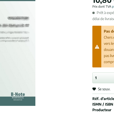
Prix dont TVA
p
Prêt à exp
délai de livrai
Pas d
Chers 
vers l
douani
pas li
compr
Se souv.
Réf. d'article
ISMN / ISBN
Producteur