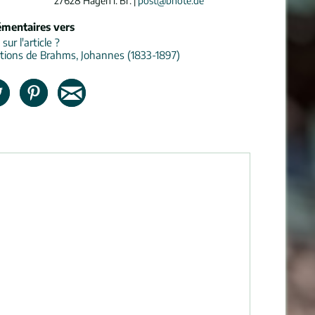
27628 Hagen i. Br. |
post@bnote.de
émentaires vers
ur l'article ?
tions de Brahms, Johannes (1833-1897)