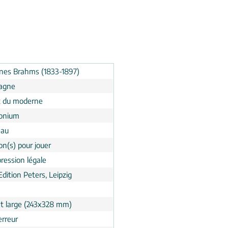
nes Brahms (1833-1897)
agne
 du moderne
onium
eau
on(s) pour jouer
ression légale
Edition Peters, Leipzig
t large (243x328 mm)
erreur