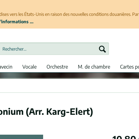
ises vers les États-Unis en raison des nouvelles conditions douanières. P
'informations ...
avecin
Vocale
Orchestre
M. de chambre
Cartes p
nium (Arr. Karg-Elert)
10,80 