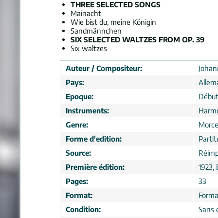
THREE SELECTED SONGS
Mainacht
Wie bist du, meine Königin
Sandmännchen
SIX SELECTED WALTZES FROM OP. 39
Six waltzes
Auteur / Compositeur:
Johan
Pays:
Allem
Epoque:
Début
Instruments:
Harm
Genre:
Morc
Forme d'edition:
Partit
Source:
Réimp
Première édition:
1923, 
Pages:
33
Format:
Forma
Condition:
Sans 