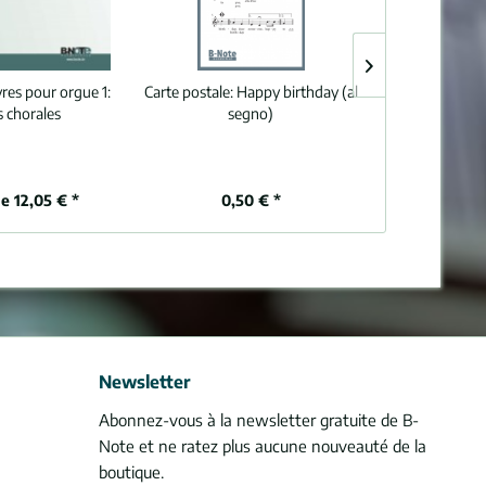
res pour orgue 1:
Carte postale:
Happy birthday (al
Franck:
Trois
s chorales
segno)
Gra
de 12,05 € *
0,50 € *
9,
Newsletter
Abonnez-vous à la newsletter gratuite de B-
Note et ne ratez plus aucune nouveauté de la
boutique.