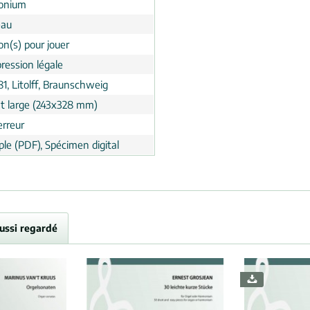
onium
eau
on(s) pour jouer
ression légale
81, Litolff, Braunschweig
t large (243x328 mm)
erreur
le (PDF), Spécimen digital
aussi regardé