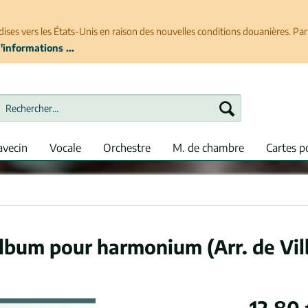
ises vers les États-Unis en raison des nouvelles conditions douanières. P
'informations ...
avecin
Vocale
Orchestre
M. de chambre
Cartes p
lbum pour harmonium (Arr. de Vil
12,80 