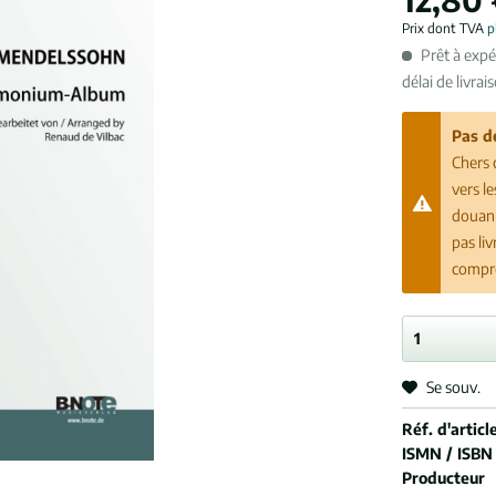
Prix dont TVA
p
Prêt à exp
délai de livrai
Pas d
Chers 
vers l
douani
pas li
compr
Se souv.
Réf. d'article
ISMN / ISBN
Producteur