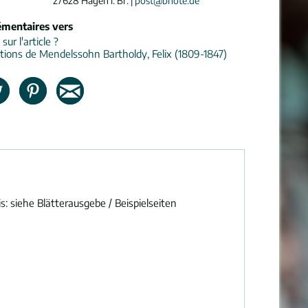
27628 Hagen i. Br. |
post@bnote.de
émentaires vers
ur l'article ?
tions de Mendelssohn Bartholdy, Felix (1809-1847)
 siehe Blätterausgebe / Beispielseiten