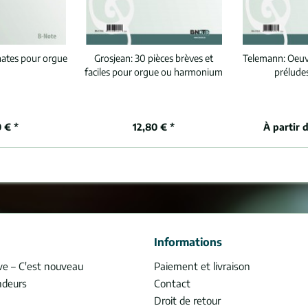
nates pour orgue
Grosjean:
30 pièces brèves et
Telemann:
Oeuv
faciles pour orgue ou harmonium
prélude
 € *
12,80 € *
À partir 
Informations
ve – C'est nouveau
Paiement et livraison
ndeurs
Contact
Droit de retour