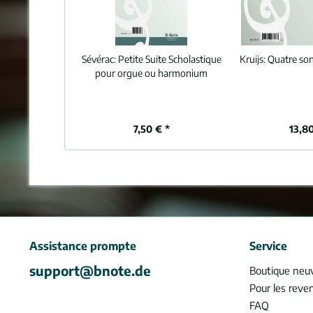
Sévérac:
Petite Suite Scholastique
Kruijs:
Quatre so
pour orgue ou harmonium
7,50 € *
13,80
Assistance prompte
Service
support@bnote.de
Boutique neu
Pour les reve
FAQ