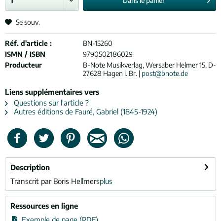
Dans le
panier
Se souv.
Réf. d'article :
BN-15260
ISMN / ISBN
9790502186029
Producteur
B-Note Musikverlag, Wersaber Helmer 15, D-
27628 Hagen i. Br. |
post@bnote.de
Liens supplémentaires vers
Questions sur l'article ?
Autres éditions de Fauré, Gabriel (1845-1924)
Description
Transcrit par Boris Hellmers
plus
Ressources en ligne
Exemple de page (PDF)