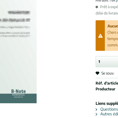
Prix dont TVA
p
Prêt à exp
délai de livrai
Aucun
Chers 
tempor
comman
Se souv.
Réf. d'article
Producteur
Liens suppl
Questions s
Autres édi