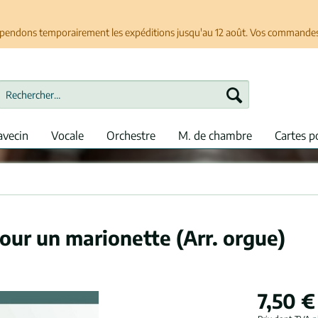
spendons temporairement les expéditions jusqu'au 12 août. Vos commandes se
avecin
Vocale
Orchestre
M. de chambre
Cartes p
ur un marionette (Arr. orgue)
7,50 €