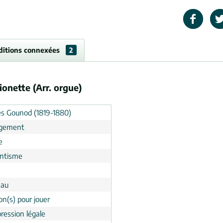
ditions connexées
2
onette (Arr. orgue)
es Gounod (1819-1880)
ngement
e
ntisme
eau
on(s) pour jouer
ression légale