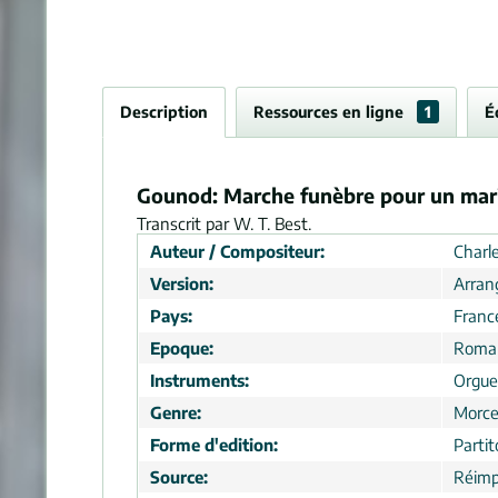
Description
Ressources en ligne
1
É
Gounod: Marche funèbre pour un mari
Transcrit par W. T. Best.
Auteur / Compositeur:
Charl
Version:
Arra
Pays:
Franc
Epoque:
Roma
Instruments:
Orgue
Genre:
Morc
Forme d'edition:
Partit
Source:
Réimp