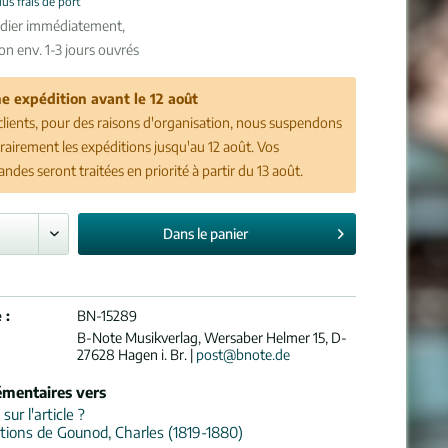
lus frais de port
édier immédiatement,
son env. 1-3 jours ouvrés
e expédition avant le 12 août
clients, pour des raisons d'organisation, nous suspendons
airement les expéditions jusqu'au 12 août. Vos
des seront traitées en priorité à partir du 13 août.
Dans le
panier
 :
BN-15289
B-Note Musikverlag, Wersaber Helmer 15, D-
27628 Hagen i. Br. |
post@bnote.de
émentaires vers
ur l'article ?
tions de Gounod, Charles (1819-1880)