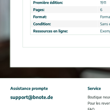
Première édition:
1911
Pages:
6
Format:
Forma
Condition:
Sans 
Ressources en ligne:
Exemp
Assistance prompte
Service
support@bnote.de
Boutique neu
Pour les reve
FAQ