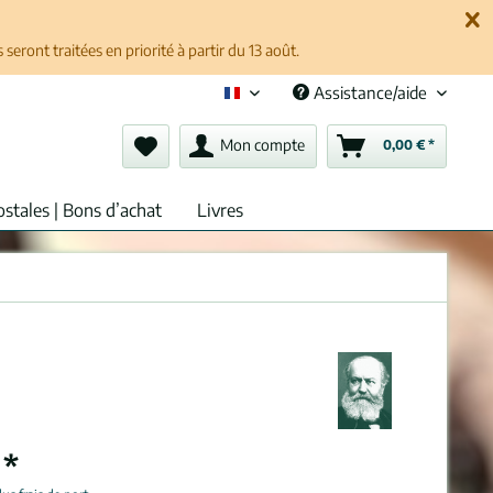
ront traitées en priorité à partir du 13 août.
Assistance/aide
Français (fr)
Mon compte
0,00 € *
ostales | Bons d’achat
Livres
 *