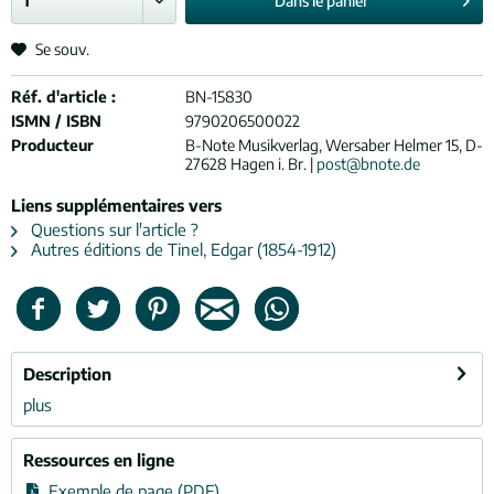
Dans le
panier
Se souv.
Réf. d'article :
BN-15830
ISMN / ISBN
9790206500022
Producteur
B-Note Musikverlag, Wersaber Helmer 15, D-
27628 Hagen i. Br. |
post@bnote.de
Liens supplémentaires vers
Questions sur l'article ?
Autres éditions de Tinel, Edgar (1854-1912)
Description
plus
Ressources en ligne
Exemple de page (PDF)