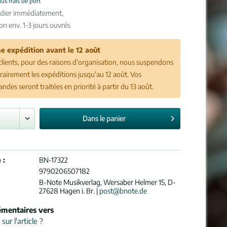
lus frais de port
édier immédiatement,
son env. 1-3 jours ouvrés
e expédition avant le 12 août
clients, pour des raisons d'organisation, nous suspendons
airement les expéditions jusqu'au 12 août. Vos
des seront traitées en priorité à partir du 13 août.
Dans le
panier
 :
BN-17322
9790206507182
B-Note Musikverlag, Wersaber Helmer 15, D-
27628 Hagen i. Br. |
post@bnote.de
émentaires vers
ur l'article ?