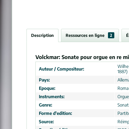
Description
Ressources en ligne
2
É
Volckmar: Sonate pour orgue en re m
Wilhe
Auteur / Compositeur:
1887)
Pays:
Allem
Epoque:
Roma
Instruments:
Orgue
Genre:
Sonat
Forme d'edition:
Partit
Source:
Réimp