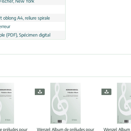
 Fischer, New York
 oblong A4, reliure spirale
erreur
le (PDF), Spécimen digital
e préludes pour
Wenzel:
Album de préludes pour
Wenzel:
Album 