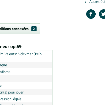
Autres édi
ditions connexées
2
ineur op.69
lm Valentin Volckmar (1812-
agne
ntisme
e
on(s) pour jouer
ression légale