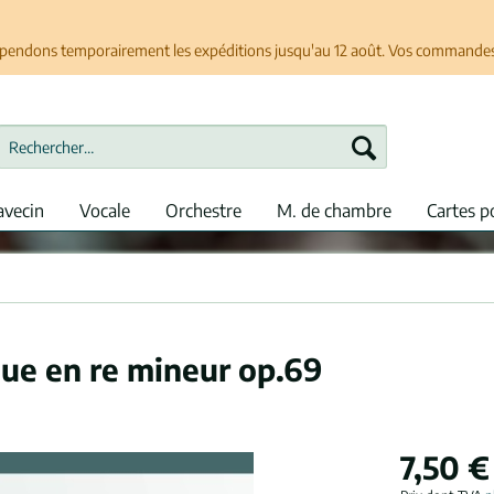
spendons temporairement les expéditions jusqu'au 12 août. Vos commandes se
avecin
Vocale
Orchestre
M. de chambre
Cartes p
ue en re mineur op.69
7,50 €