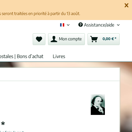
ront traitées en priorité à partir du 13 août.
Assistance/aide
Français (fr)
Mon compte
0,00 € *
ostales | Bons d’achat
Livres
 *