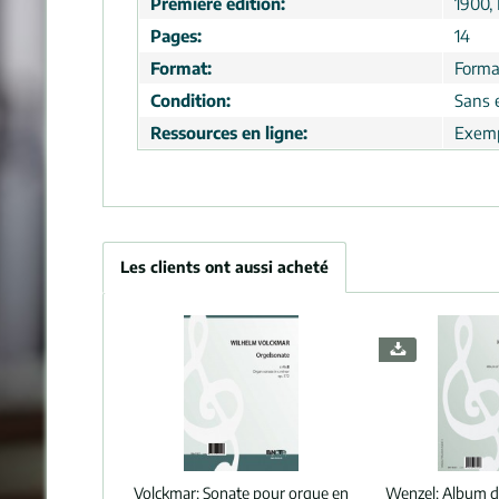
Première édition:
1900,
Pages:
14
Format:
Format
Condition:
Sans 
Ressources en ligne:
Exemp
Les clients ont aussi acheté
Volckmar:
Sonate pour orgue en
Wenzel:
Album d