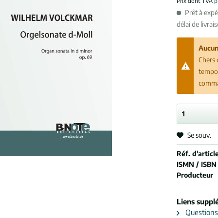
Prix dont TVA
p
Prêt à exp
délai de livrai
Aucun
Chers 
tempor
comman
Se souv.
Réf. d'article
ISMN / ISBN
Producteur
Liens suppl
Questions s