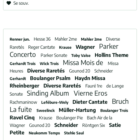
Se souv.
Hesse 36
Mahler 2me
Diverse
Renner jun.
Mahler 2me
Parker
Wagner
Raretés
Reger Cantate
Krause
Concerto
Hollins Theme
Parker Sonate
Toby Valse
Missa Mois de
Missa
Gerhardt Trois
Wick Trois
Diverse Raretés
Heures
Gounod 20
Schneider
Boulanger Psalm
Haydn Missa
Gerhardt
Rheinberger
Diverse Raretés
Fauré 1re
de Lange
Sinding Album
Vierne Eros
Sonate
Bruch
Dieter Cantate
Rachmaninow
Lefébure-Wely
La fuite
Müller-Hartung
Sweelinck
Boulanger Trois
Ravel Cinq
Krause
Boulanger Pie
Bach Air de la
Schneider
Satie
Wagner
Gounod 20
Röntgen Six
Petite
Neukomm Temps
Stehle Saul