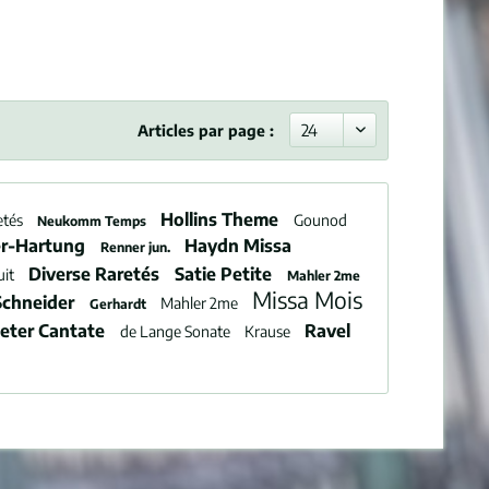
Articles par page :
Hollins Theme
etés
Gounod
Neukomm Temps
er-Hartung
Haydn Missa
Renner jun.
Diverse Raretés
Satie Petite
uit
Mahler 2me
Missa Mois
Schneider
Mahler 2me
Gerhardt
ieter Cantate
Ravel
de Lange Sonate
Krause