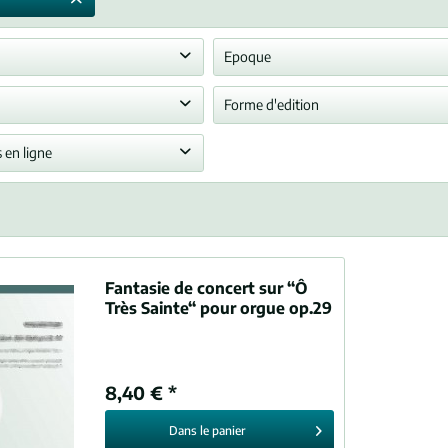
Epoque
agne
Romantisme
Forme d'edition
eau
Partiton(s) pour jouer
 en ligne
le (PDF)
Fantasie de concert sur “Ô
Très Sainte“ pour orgue op.29
8,40 € *
Dans le
panier