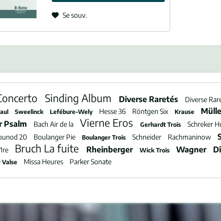
Se souv.
Concerto
Sinding Album
Diverse Raretés
Diverse Rar
Müll
Hesse 36
Röntgen Six
Saul
Sweelinck
Lefébure-Wely
Krause
Vierne Eros
r Psalm
Bach Air de la
Schreker H
Gerhardt Trois
ounod 20
Boulanger Pie
Schneider
Rachmaninow
Boulanger Trois
Bruch La fuite
Rheinberger
Wagner
D
 1re
Wick Trois
Missa Heures
Parker Sonate
 Valse