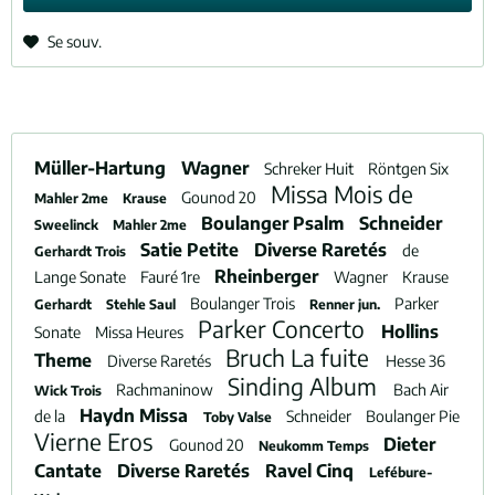
Se souv.
Müller-Hartung
Wagner
Schreker Huit
Röntgen Six
Missa Mois de
Gounod 20
Mahler 2me
Krause
Boulanger Psalm
Schneider
Sweelinck
Mahler 2me
Satie Petite
Diverse Raretés
de
Gerhardt Trois
Rheinberger
Lange Sonate
Fauré 1re
Wagner
Krause
Boulanger Trois
Parker
Gerhardt
Stehle Saul
Renner jun.
Parker Concerto
Hollins
Sonate
Missa Heures
Bruch La fuite
Theme
Diverse Raretés
Hesse 36
Sinding Album
Rachmaninow
Bach Air
Wick Trois
Haydn Missa
de la
Schneider
Boulanger Pie
Toby Valse
Vierne Eros
Dieter
Gounod 20
Neukomm Temps
Cantate
Diverse Raretés
Ravel Cinq
Lefébure-