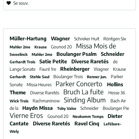
Se souv.
Müller-Hartung
Wagner
Schreker Huit
Röntgen Six
Missa Mois de
Gounod 20
Mahler 2me
Krause
Boulanger Psalm
Schneider
Sweelinck
Mahler 2me
Satie Petite
Diverse Raretés
de
Gerhardt Trois
Rheinberger
Lange Sonate
Fauré 1re
Wagner
Krause
Boulanger Trois
Parker
Gerhardt
Stehle Saul
Renner jun.
Parker Concerto
Hollins
Sonate
Missa Heures
Bruch La fuite
Theme
Diverse Raretés
Hesse 36
Sinding Album
Rachmaninow
Bach Air
Wick Trois
Haydn Missa
de la
Schneider
Boulanger Pie
Toby Valse
Vierne Eros
Dieter
Gounod 20
Neukomm Temps
Cantate
Diverse Raretés
Ravel Cinq
Lefébure-
Wely