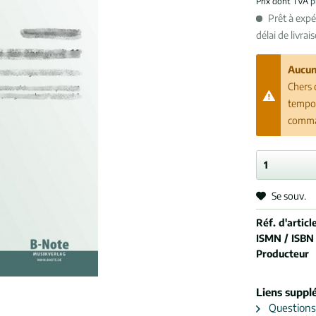
Prix dont TVA
p
Prêt à exp
délai de livrai
Aucun
Chers 
tempor
comman
Se souv.
Réf. d'article
ISMN / ISBN
Producteur
Liens suppl
Questions s