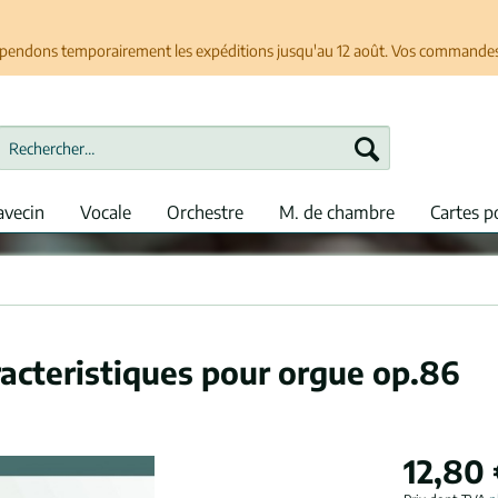
spendons temporairement les expéditions jusqu'au 12 août. Vos commandes se
avecin
Vocale
Orchestre
M. de chambre
Cartes p
racteristiques pour orgue op.86
12,80 