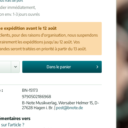
lus frais de port
édier immédiatement,
son env. 1-3 jours ouvrés
e expédition avant le 12 août
clients, pour des raisons d'organisation, nous suspendons
airement les expéditions jusqu'au 12 août. Vos
des seront traitées en priorité à partir du 13 août.
Dans le
panier
 :
BN-15173
9790502186968
B-Note Musikverlag, Wersaber Helmer 15, D-
27628 Hagen i. Br. |
post@bnote.de
émentaires vers
ur l'article ?