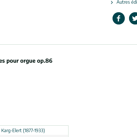
Autres édit
ues pour orgue op.86
d Karg-Elert (1877-1933)