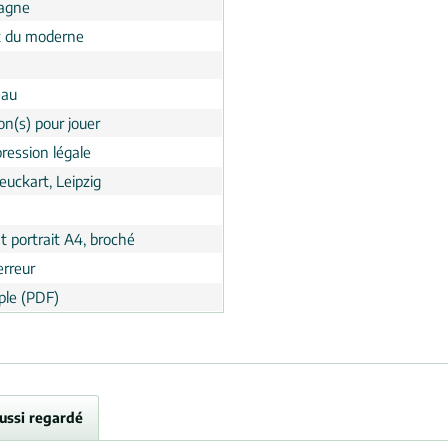
agne
 du moderne
eau
on(s) pour jouer
ression légale
Leuckart, Leipzig
t portrait A4, broché
erreur
le (PDF)
aussi regardé