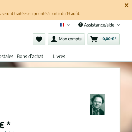
ront traitées en priorité à partir du 13 août.
Assistance/aide
Français (fr)
Mon compte
0,00 € *
ostales | Bons d’achat
Livres
€ *