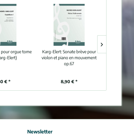
l pour orgue tome
Karg-Elert:
Sonate brève pour
Karg-Eler
Karg-Elert)
violon et piano en mouvement
harmonium op
op.67
Sch
80 € *
8,90 € *
12
Newsletter