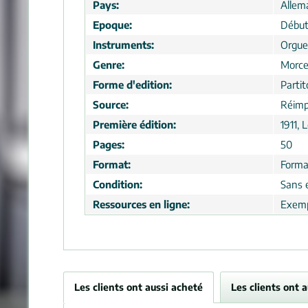
Pays:
Allem
Epoque:
Début
Instruments:
Orgue
Genre:
Morc
Forme d'edition:
Partit
Source:
Réimp
Première édition:
1911, 
Pages:
50
Format:
Forma
Condition:
Sans 
Ressources en ligne:
Exemp
Les clients ont aussi acheté
Les clients ont 