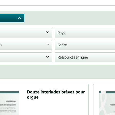
Pays
Royaume-Uni
ts
Genre
de
à
7,50 €
12,80 €
e
Morceau
Ressources en ligne
ression légale
Exemple (PDF)
Douze interludes brèves pour
orgue