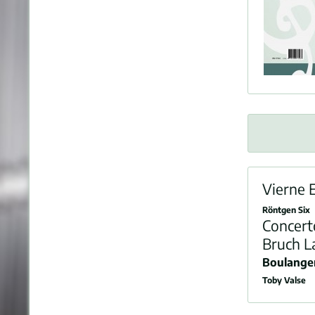
Vierne 
Röntgen Six
Concer
Bruch L
Boulange
Toby Valse