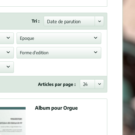
Tri :
Epoque
Romantisme
Forme d'edition
Partiton(s) pour jouer
Articles par page :
Album pour Orgue