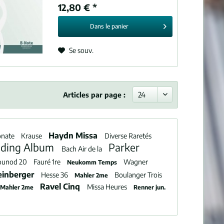
12,80 € *
Dans le
panier
Se souv.
Articles par page :
Haydn Missa
onate
Krause
Diverse Raretés
nding Album
Parker
Bach Air de la
ounod 20
Fauré 1re
Wagner
Neukomm Temps
einberger
Hesse 36
Boulanger Trois
Mahler 2me
Ravel Cinq
Missa Heures
Mahler 2me
Renner jun.