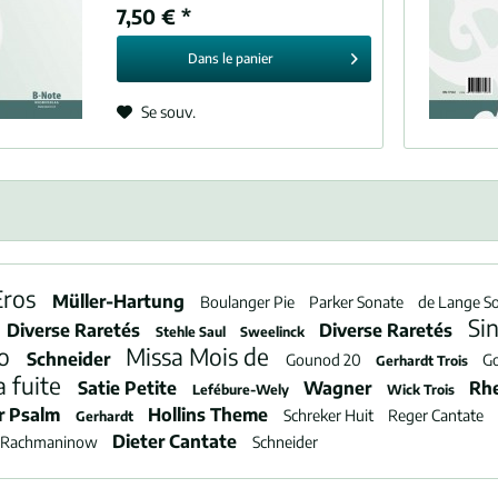
7,50 € *
Dans le
panier
Se souv.
Eros
Müller-Hartung
Boulanger Pie
Parker Sonate
de Lange S
Si
Diverse Raretés
Diverse Raretés
Stehle Saul
Sweelinck
to
Missa Mois de
Schneider
Gounod 20
G
Gerhardt Trois
a fuite
Satie Petite
Wagner
Rh
Lefébure-Wely
Wick Trois
r Psalm
Hollins Theme
Schreker Huit
Reger Cantate
Gerhardt
Dieter Cantate
Rachmaninow
Schneider