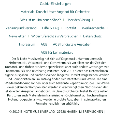
Cookie-Einstellungen
Materiale-Tausch: Unser Angebot für Orchester
Was ist neu im neuen Shop?
Über den Verlag
Zahlung und Versand
Hilfe & FAQ
Kontakt
Werkrecherche
Newsletter
Widerrufsrecht als Verbraucher
Datenschutz
Impressum
AGB
AGB für digitale Ausgaben
AGB für Leihmateriale
Der B-Note Musikverlag hat sich auf Orgelmusik, Harmoniummusik,
Kirchenmusik, Vokalmusik und Orchestermusik vor allem aus der Zeit der
Romantik und frühen Moderne spezialisiert, aber auch andere Gattungen wie
Kammermusik sind reichhaltig vertreten. Seit 2003 bietet das Unternehmen
eigene Ausgaben und Nachdrucke von lange zu Unrecht vergessenen Werken
und Komponisten an. Im Katalog finden sich Raritäten und Werke, die eine
Wiederentdeckung lohnen, aber auch bekannte Repertoire-Stücke. Die Werke
vieler bekannter Komponisten werden in erschwinglichen Nachdrucken der
etablierten Ausgaben angeboten. Im Bereich Orchester bietet B-Note neben
Partituren auch Materiale im französischen Großformat auf hochwertigem
Notendruckpapier an – so werden erprobte Ausgaben in spielpraktischen
Formaten endlich neu erhältlich.
© 2019 B-NOTE MUSIKVERLAG | 27628 HAGEN IM BREMISCHEN |