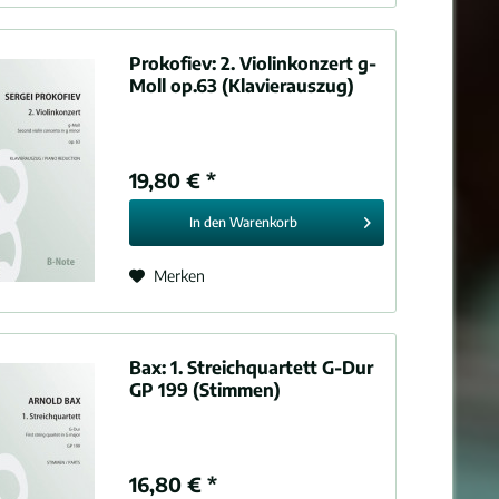
Prokofiev:
2. Violinkonzert g-
Moll op.63 (Klavierauszug)
19,80 € *
In den
Warenkorb
Merken
Bax:
1. Streichquartett G-Dur
GP 199 (Stimmen)
16,80 € *