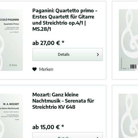
 Franz (1811-1886)
Paganini:
Quartetto primo -
, Amanda (1853-1894)
Erstes Quartett für Gitarre
Manfredini, Francesco Onofrio (1684-1762)
und Streichtrio op.4/1 |
, Emilie (1812-1883)
MS.28/1
, Jacques Féréol (1782-1849)
ab 27,00 € *
Medtner, Nikolai Karlowitsch (1879-1951)
Mendelssohn Bartholdy, Felix (1809-1847)
Details
, Vittorio (1868-1922)
, Alexandre (1883-1943)
Merken
Mozart, Wolfgang Amadeus (1756-1791)
ini, Niccolò (1782-1840)
ner, Hans (1869-1949)
Mozart:
Ganz kleine
iev, Sergej (1891-1953)
Nachtmusik - Serenata für
Streichtrio KV 648
ni, Giacomo (1858-1924)
ll, Henry (1658-1695)
 Joseph Joachim (1822-1882)
ab 15,00 € *
, Joseph-Maurice (1875-1937)