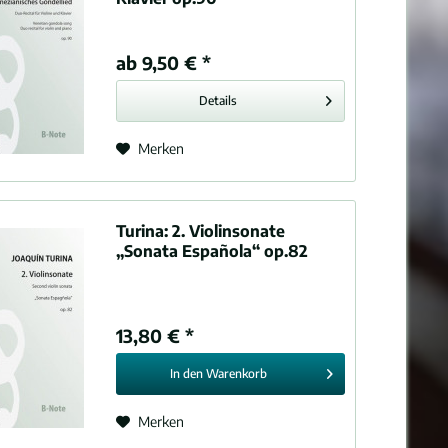
ab 9,50 € *
Details
Merken
Turina:
2. Violinsonate
„Sonata Española“ op.82
13,80 € *
In den
Warenkorb
Merken