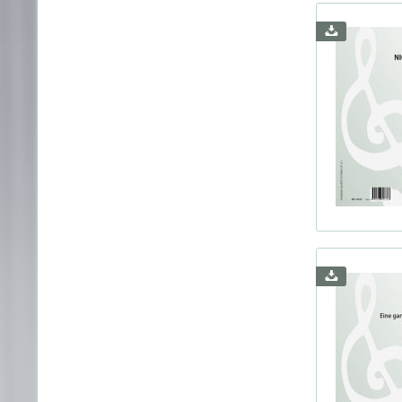
Liszt,
Maier
Mayer
Mazas
Monti
Mottu
Pagan
Pfitz
Prokof
Pucci
Purce
Raff,
Ravel