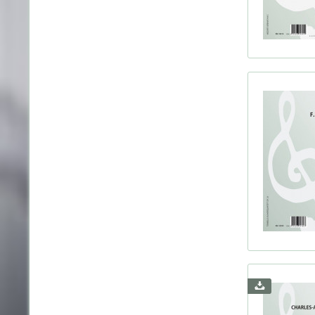
Reger
Reinec
Respi
Rolla
Rubin
Röntg
Saint-
Schul
Schön
Sindin
Sjögr
Smyth
Stamit
Stanfo
Stenh
Strau