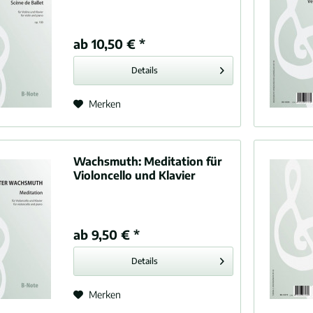
, Rita (1865-1941)
osef (1874-1935)
ab 10,50 € *
nowski, Karol (1882-1937)
Details
ann, Georg Philipp (1681-1767)
lle, Fernand de la (1854-1928)
Merken
emire, Charles (1870-1939)
a, Joaquín (1882-1949)
l, Johann Baptist (1739-1813)
Wachsmuth:
Meditation für
muth, Walter (1882-1964)
Violoncello und Klavier
n, Anton (1883-1945)
, Kurt (1900-1950)
ann, Julius (1879-1950)
ab 9,50 € *
 Hugo (1860-1903)
Ferrari, Ermanno (1876-1948)
Details
enholme, William (1865-1931)
nsky, Alexander von (1871-1942)
Merken