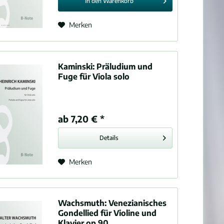
In den
Warenkorb
Merken
Kaminski:
Präludium und
Fuge für Viola solo
ab 7,20 € *
Details
Merken
Wachsmuth:
Venezianisches
Gondellied für Violine und
Klavier op.90