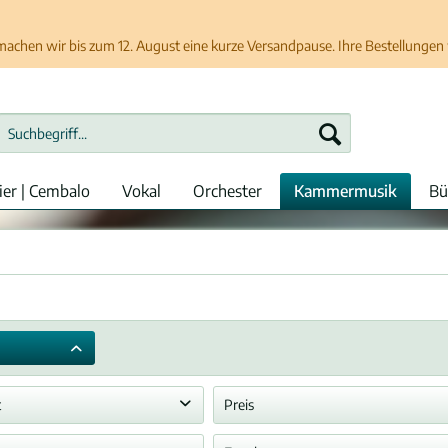
chen wir bis zum 12. August eine kurze Versandpause. Ihre Bestellungen w
ier | Cembalo
Vokal
Orchester
Kammermusik
Bü
t
Preis