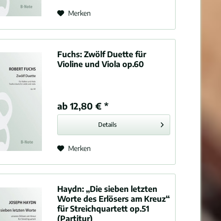
Violoncello
Merken
Mezzosopran
Gitarre
Streichtrio
Fuchs:
Zwölf Duette für
Streichsextett
Violine und Viola op.60
Klavierquintett
Gemischte Kammermusik
Harfe
ab 12,80 € *
Streicher
Details
Merken
Haydn:
„Die sieben letzten
Worte des Erlösers am Kreuz“
für Streichquartett op.51
(Partitur)