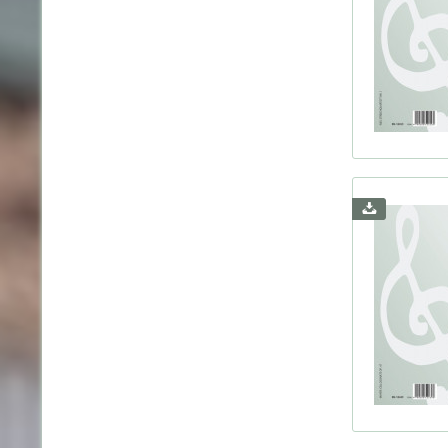
Godar
Grieg
Hahn,
Haydn
Herbe
Hurls
Ives, 
Janác
Jonge
Juon,
Kamin
Karg-E
Koech
Ladmi
Lekeu