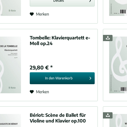
Details
, Max (1873-1916)
ke, Carl (1824-1910)
Merken
ghi, Ottorino (1879-1936)
Rheinberger, Josef Gabriel (1839-1901)
Rimski-Korsakow, Nikolai (1844-1908)
Tombelle:
Klavierquartett e-
, Antonio (1798-1837)
Moll op.24
stein, Anton (1829-1894)
en, Julius (1855-1932)
Saëns, Camille (1835-1921)
29,80 € *
hoff, Erwin (1894-1942)
berg, Arnold (1874-1951)
In den
Warenkorb
g, Christian (1856-1941)
en, Emil (1853-1918)
Merken
, Ethel (1858-1944)
z, Carl Philipp (1745-1801)
rd, Charles Villiers (1852-1924)
Bériot:
Scène de Ballet für
ammar, Wilhelm (1871-1927)
Violine und Klavier op.100
ss, Richard (1864-1949)