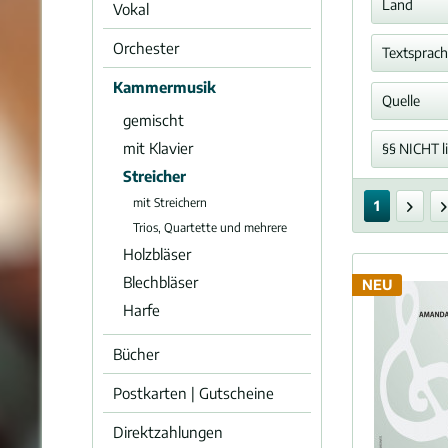
Alfan
Land
Vokal
Bach,
Orchester
Spani
Textsprac
Bartó
Polen
Bax, 
Kammermusik
Deuts
Quelle
Öster
Beach
gemischt
Engli
&Ouml
mit Klavier
§§ NICHT l
Franz
Tsche
Berg,
Streicher
Unga
Berge
Spani
Gesta
mit Streichern
1
Deuts
Bonis
Trios, Quartette und mehrere
Großb
Neue
Holzbläser
USA
Brahm
Nachd
Blechbläser
Liech
NEU
Bridg
Buch
Harfe
Frank
Bruck
Norw
Brévil
Bücher
Russl
Buson
Italie
Postkarten | Gutscheine
Belgi
Casell
Direktzahlungen
Schw
Chami