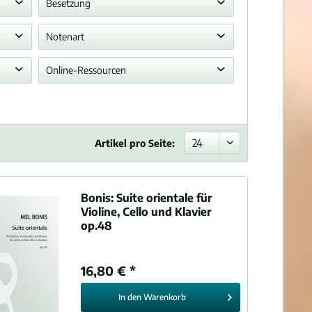
Arrangement
Besetzung
Orgel
Notenart
Violine, Klavier
Spielnoten
Online-Ressourcen
Orgel, Violine
Partitur
Streichquintett
PDF-Beispielseite
Stimmensatz
Großes Orchester
Blätterausgabe zum Stöbern
Klavierauszug
Klavier
Youtube-Video
Partitur und Stimmen
Artikel pro Seite:
Streichquartett
Kammerorchester
Streichorchester
Bonis:
Suite orientale für
Klaviertrio
Violine, Cello und Klavier
Klavierquartett
op.48
Klarinette
Oboe
16,80 € *
Querflöte
Violine
In den
Warenkorb
Viola