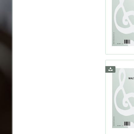
Strohl
Suk, J
Szyma
Telem
Tombe
Tourn
Turin
Vanha
Wachs
Weber
Weill
Weism
Wolf,
Wolf-
Wolst
Zemli