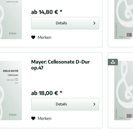
d, Benjamin (1849-1895)
ab 14,80 € *
, Edvard Hagerup (1843-1907)
 Reynaldo (1874-1947)
Details
, Joseph (1732-1809)
rt, Victor (1859-1924)
Merken
Herzogenberg, Heinrich von (1843-1900)
tone, William Y. (1876-1906)
Charles (1874-1954)
Mayer:
Cellosonate D-Dur
ek, Leos (1854-1928)
op.47
n, Joseph (1873-1953)
 Paul (1872-1940)
ski, Heinrich (1886-1946)
ab 18,00 € *
lert, Sigfrid (1877-1933)
Details
lin, Charles (1867-1950)
rault, Paul (1877-1944)
Merken
Lalo, Édouard Victor Antoine (1823-1892)
, Guillaume (1871-1894)