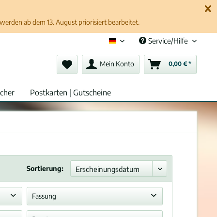
erden ab dem 13. August priorisiert bearbeitet.
Service/Hilfe
Deutsch (de)
Mein Konto
0,00 € *
cher
Postkarten | Gutscheine
Sortierung:
Fassung