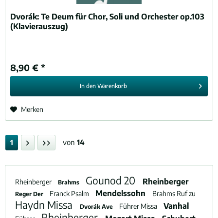
Dvorák:
Te Deum für Chor, Soli und Orchester op.103
(Klavierauszug)
8,90 € *
In den
Warenkorb
Merken
von
14
1
Gounod 20
Rheinberger
Rheinberger
Brahms
Mendelssohn
Franck Psalm
Brahms Ruf zu
Reger Der
Haydn Missa
Vanhal
Führer Missa
Dvorák Ave
Rheinberger