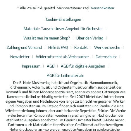
* Alle Preise inkl. gesetzl. Mehrwertsteuer zzgl.
Versandkosten
Cookie-Einstellungen
Materiale-Tausch: Unser Angebot für Orchester
Was ist neu im neuen Shop?
Über den Verlag
Zahlung und Versand
Hilfe & FAQ
Kontakt
Werkrecherche
Newsletter
Widerrufsrecht als Verbraucher
Datenschutz
Impressum
AGB
AGB für digitale Ausgaben
AGB für Leihmateriale
Der B-Note Musikverlag hat sich auf Orgelmusik, Harmoniummusik,
Kirchenmusik, Vokalmusik und Orchestermusik vor allem aus der Zeit der
Romantik und frühen Moderne spezialisiert, aber auch andere Gattungen wie
Kammermusik sind reichhaltig vertreten. Seit 2003 bietet das Unternehmen
eigene Ausgaben und Nachdrucke von lange zu Unrecht vergessenen Werken
und Komponisten an. Im Katalog finden sich Raritäten und Werke, die eine
Wiederentdeckung lohnen, aber auch bekannte Repertoire-Stücke. Die Werke
vieler bekannter Komponisten werden in erschwinglichen Nachdrucken der
etablierten Ausgaben angeboten. Im Bereich Orchester bietet B-Note neben
Partituren auch Materiale im französischen Großformat auf hochwertigem
Notendruckpapier an – so werden erprobte Ausgaben in spielpraktischen