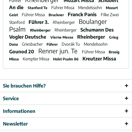
Mozart Missa
Schubert
Führer
An die
Führer Missa
Mendelssohn
Stanford Te
Mozart
Franck Panis
Führer Missa
Filke Zwei
Geist
Bruckner
Boulanger
Führer 3.
Stanford
Rheinberger
Psalm
Schumann Des
Rheinberger
Rheinberger
Vogler Deutsche
Rheinberger
Vierne Messe
Grieg
Griesbacher
Dvorák Tu
Mendelssohn
Dona
Führer
Renner jun. Te
Gounod 20
Führer Missa
Brosig
Kreutzer Missa
Kempter Missa
Missa
Holst Psalm 86
Sie brauchen Hilfe?
Service
Informationen
Newsletter