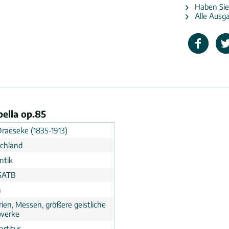
Haben Sie
Alle Ausga
ella op.85
Draeseke (1835-1913)
chland
ntik
SATB
n
rien, Messen, größere geistliche
werke
rtitur