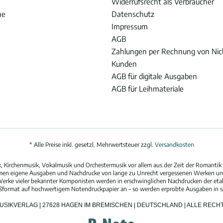
Widerrufsrecht als Verbraucher
he
Datenschutz
Impressum
AGB
Zahlungen per Rechnung von Ni
Kunden
AGB für digitale Ausgaben
AGB für Leihmateriale
* Alle Preise inkl. gesetzl. Mehrwertsteuer zzgl.
Versandkosten
 Kirchenmusik, Vokalmusik und Orchestermusik vor allem aus der Zeit der Romantik 
hmen eigene Ausgaben und Nachdrucke von lange zu Unrecht vergessenen Werken und
erke vieler bekannter Komponisten werden in erschwinglichen Nachdrucken der eta
oßformat auf hochwertigem Notendruckpapier an – so werden erprobte Ausgaben in spi
MUSIKVERLAG | 27628 HAGEN IM BREMISCHEN | DEUTSCHLAND | ALLE REC