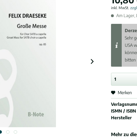
inkl. MwSt.
zzg
Am Lager, L
Derze
Sehr g
USA w
können
bitten
Merken
Verlagsnum
ISMN / ISBN
Hersteller
Mehr zu di