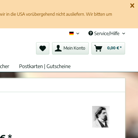
 in die USA vorübergehend nicht ausliefern. Wir bitten um
Service/Hilfe
Deutsch (de)
Mein Konto
0,00 € *
cher
Postkarten | Gutscheine
€ *