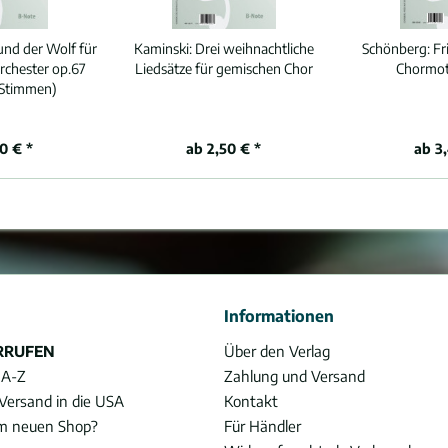
und der Wolf für
Kaminski:
Drei weihnachtliche
Schönberg:
Fr
rchester op.67
Liedsätze für gemischen Chor
Chormot
/ Stimmen)
0 € *
ab 2,50 € *
ab 3
Informationen
RRUFEN
Über den Verlag
 A-Z
Zahlung und Versand
Versand in die USA
Kontakt
im neuen Shop?
Für Händler