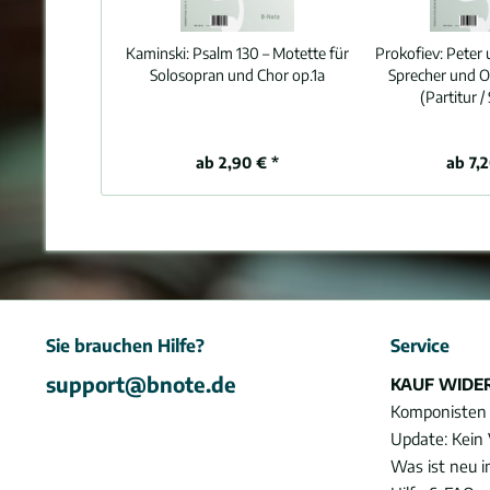
Kaminski:
Psalm 130 – Motette für
Prokofiev:
Peter 
Solosopran und Chor op.1a
Sprecher und O
(Partitur 
ab 2,90 € *
ab 7,2
Sie brauchen Hilfe?
Service
support@bnote.de
KAUF WIDE
Komponisten
Update: Kein 
Was ist neu 