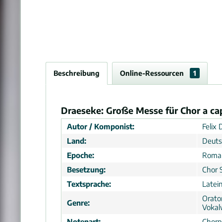
Beschreibung
Online-Ressourcen
1
Draeseke: Große Messe für Chor a cap
Autor / Komponist:
Felix 
Land:
Deuts
Epoche:
Roma
Besetzung:
Chor 
Textsprache:
Latei
Orato
Genre:
Vokal
Notenart:
Chorpa