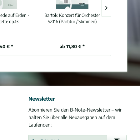
iede auf Erden -
Bartók:
Konzert für Orchester
Bruch:
Sei get
ette op.13
Sz.116 (Partitur / Stimmen)
für Chor SSAT
,40 € *
ab 11,80 € *
9,
Newsletter
Abonnieren Sie den B-Note-Newsletter – wir
halten Sie über alle Neuausgaben auf dem
Laufenden: