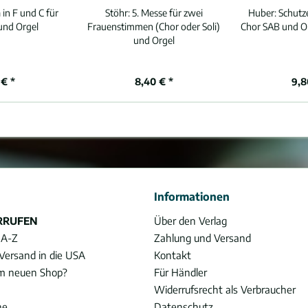
 in F und C für
Stöhr:
5. Messe für zwei
Huber:
Schutz
und Orgel
Frauenstimmen (Chor oder Soli)
Chor SAB und Or
und Orgel
 € *
8,40 € *
9,8
Informationen
RRUFEN
Über den Verlag
 A-Z
Zahlung und Versand
Versand in die USA
Kontakt
im neuen Shop?
Für Händler
Widerrufsrecht als Verbraucher
he
Datenschutz