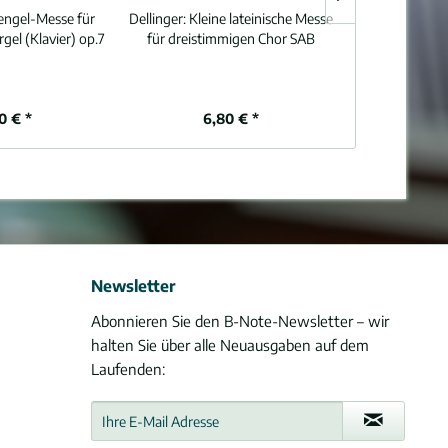
engel-Messe für
Dellinger:
Kleine lateinische Messe
Anonymus:
A
gel (Klavier) op.7
für dreistimmigen Chor SAB
SAB 
0 € *
6,80 € *
4,
Newsletter
Abonnieren Sie den B-Note-Newsletter – wir
halten Sie über alle Neuausgaben auf dem
Laufenden: