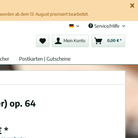
erden ab dem 13. August priorisiert bearbeitet.
Service/Hilfe
Deutsch (de)
Mein Konto
0,00 € *
cher
Postkarten | Gutscheine
r) op. 64
 *