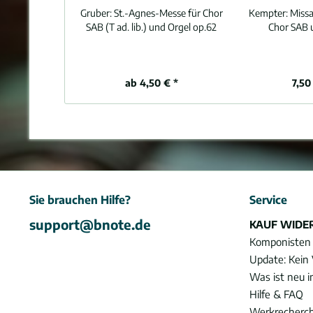
Gruber:
St.-Agnes-Messe für Chor
Kempter:
Missa
SAB (T ad. lib.) und Orgel op.62
Chor SAB 
ab 4,50 € *
7,50
Sie brauchen Hilfe?
Service
support@bnote.de
KAUF WIDE
Komponisten
Update: Kein 
Was ist neu 
Hilfe & FAQ
Werkrecherc