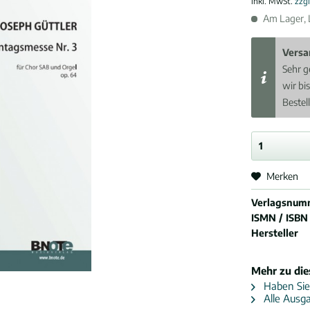
inkl. MwSt.
zzg
Am Lager, L
Versa
Sehr g
wir bi
Bestel
Merken
Verlagsnum
ISMN / ISBN
Hersteller
Mehr zu di
Haben Sie
Alle Ausga