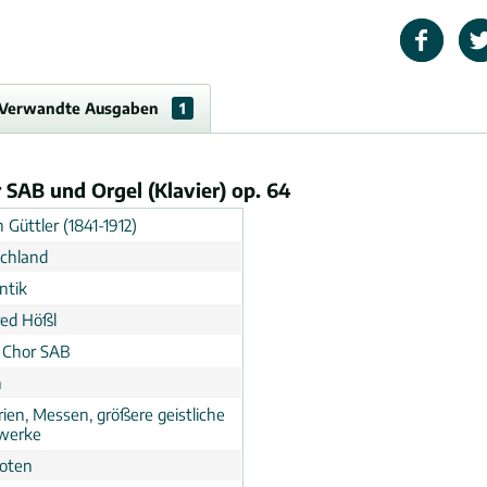
Verwandte Ausgaben
1
 SAB und Orgel (Klavier) op. 64
 Güttler (1841-1912)
chland
ntik
ed Hößl
, Chor SAB
n
rien, Messen, größere geistliche
werke
noten