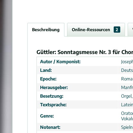
Beschreibung
Online-Ressourcen
2
Güttler: Sonntagsmesse Nr. 3 für Chor
Autor / Komponist:
Joseph
Land:
Deuts
Epoche:
Roma
Herausgeber:
Manfr
Besetzung:
Orgel
Textsprache:
Latei
Orato
Genre:
Vokal
Notenart:
Spiel