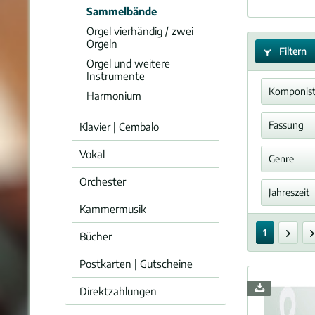
Sammelbände
Orgel vierhändig / zwei
Orgeln
Filtern
Orgel und weitere
Instrumente
Komponis
Harmonium
Bunga
Fassung
Klavier | Cembalo
Diver
Vokal
Arra
Genre
Orchester
Jahreszeit
Kammermusik
Solos
Weih
Sinfo
1
Bücher
Postkarten | Gutscheine
Direktzahlungen