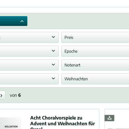
t
Preis
rt, Heinrich (1864-1910)
Epoche
von
bis
6,00 €
24,80 €
se
ngement
Klassik
Notenart
Romantik
Choralvorspiele, -variationen, -partiten
Spielnoten
Weihnachten
Barock
tück
Renaissance
nachten
Orgel
nie
von
6
Acht Choralvorspiele zu
Advent und Weihnachten für