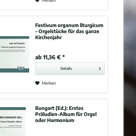
Merken
Festivum organum liturgicum
– Orgelstücke für das ganze
Kirchenjahr
ab 11,36 € *
Details
Merken
Bungart (Ed.):
Erstes
Präludien-Album für Orgel
oder Harmonium