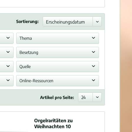
Sortierung:
Thema
Nationalhymne
Besetzung
Orgel
Quelle
Orgel, Violine
Gestatteter Nachdruck
Online-Ressourcen
Harmonium
Orgel manualiter
PDF-Beispielseite
Violine
Artikel pro Seite:
Blätterausgabe zum Stöbern
Youtube-Video
Orgelraritäten zu
Weihnachten 10