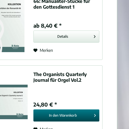
66:
Manualiter-Stücke für
den Gottesdienst 1
ab 8,40 € *
Details
Merken
The Organists Quarterly
Journal für Orgel Vol.2
24,80 € *
In den
Warenkorb