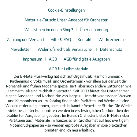
Cookie-Einstellungen
Materiale-Tausch: Unser Angebot für Orchester
Was ist neu im neuen Shop?
Über den Verlag
Zahlung und Versand
Hilfe & FAQ
Kontakt
Werkrecherche
Newsletter
Widerrufsrecht als Verbraucher
Datenschutz
Impressum
AGB
AGB für digitale Ausgaben
AGB für Leihmateriale
Der B-Note Musikverlag hat sich auf Orgelmusik, Harmoniummusik,
Kirchenmusik, Vokalmusik und Orchestermusik vor allem aus der Zeit der
Romantik und frühen Moderne spezialisiert, aber auch andere Gattungen wie
Kammermusik sind reichhaltig vertreten. Seit 2003 bietet das Unternehmen
eigene Ausgaben und Nachdrucke von lange zu Unrecht vergessenen Werken
und Komponisten an. Im Katalog finden sich Raritäten und Werke, die eine
Wiederentdeckung lohnen, aber auch bekannte Repertoire-Stücke. Die Werke
vieler bekannter Komponisten werden in erschwinglichen Nachdrucken der
etablierten Ausgaben angeboten. Im Bereich Orchester bietet B-Note neben
Partituren auch Materiale im französischen Großformat auf hochwertigem
Notendruckpapier an – so werden erprobte Ausgaben in spielpraktischen
Formaten endlich neu erhältlich.