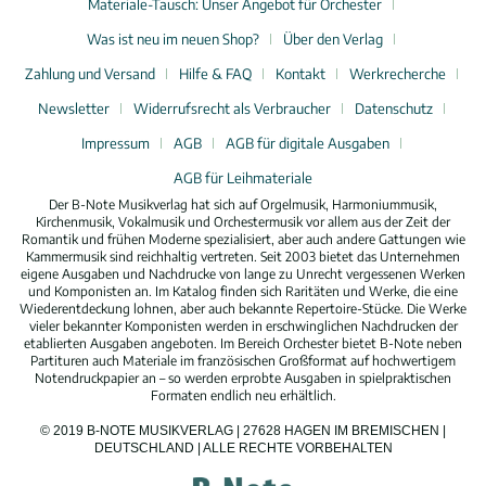
Materiale-Tausch: Unser Angebot für Orchester
Was ist neu im neuen Shop?
Über den Verlag
Zahlung und Versand
Hilfe & FAQ
Kontakt
Werkrecherche
Newsletter
Widerrufsrecht als Verbraucher
Datenschutz
Impressum
AGB
AGB für digitale Ausgaben
AGB für Leihmateriale
Der B-Note Musikverlag hat sich auf Orgelmusik, Harmoniummusik,
Kirchenmusik, Vokalmusik und Orchestermusik vor allem aus der Zeit der
Romantik und frühen Moderne spezialisiert, aber auch andere Gattungen wie
Kammermusik sind reichhaltig vertreten. Seit 2003 bietet das Unternehmen
eigene Ausgaben und Nachdrucke von lange zu Unrecht vergessenen Werken
und Komponisten an. Im Katalog finden sich Raritäten und Werke, die eine
Wiederentdeckung lohnen, aber auch bekannte Repertoire-Stücke. Die Werke
vieler bekannter Komponisten werden in erschwinglichen Nachdrucken der
etablierten Ausgaben angeboten. Im Bereich Orchester bietet B-Note neben
Partituren auch Materiale im französischen Großformat auf hochwertigem
Notendruckpapier an – so werden erprobte Ausgaben in spielpraktischen
Formaten endlich neu erhältlich.
© 2019 B-NOTE MUSIKVERLAG | 27628 HAGEN IM BREMISCHEN |
DEUTSCHLAND | ALLE RECHTE VORBEHALTEN