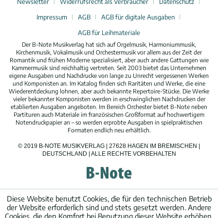
Newsletter
Widerrufsrecht als Verbraucher
Datenschutz
Impressum
AGB
AGB für digitale Ausgaben
AGB für Leihmateriale
Der B-Note Musikverlag hat sich auf Orgelmusik, Harmoniummusik,
Kirchenmusik, Vokalmusik und Orchestermusik vor allem aus der Zeit der
Romantik und frühen Moderne spezialisiert, aber auch andere Gattungen wie
Kammermusik sind reichhaltig vertreten. Seit 2003 bietet das Unternehmen
eigene Ausgaben und Nachdrucke von lange zu Unrecht vergessenen Werken
und Komponisten an. Im Katalog finden sich Raritäten und Werke, die eine
Wiederentdeckung lohnen, aber auch bekannte Repertoire-Stücke. Die Werke
vieler bekannter Komponisten werden in erschwinglichen Nachdrucken der
etablierten Ausgaben angeboten. Im Bereich Orchester bietet B-Note neben
Partituren auch Materiale im französischen Großformat auf hochwertigem
Notendruckpapier an – so werden erprobte Ausgaben in spielpraktischen
Formaten endlich neu erhältlich.
© 2019 B-NOTE MUSIKVERLAG | 27628 HAGEN IM BREMISCHEN |
DEUTSCHLAND | ALLE RECHTE VORBEHALTEN
Diese Website benutzt Cookies, die für den technischen Betrieb
der Website erforderlich sind und stets gesetzt werden. Andere
Cookies, die den Komfort bei Benutzung dieser Website erhöhen,