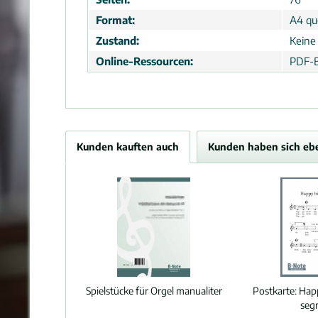
Format:
A4 que
Zustand:
Keine
Online-Ressourcen:
PDF-B
Kunden kauften auch
Kunden haben sich eb
Spielstücke für Orgel manualiter
Postkarte:
Happ
seg