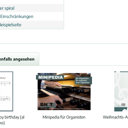
r spiral
 Einschränkungen
eispielseite
enfalls angesehen
y birthday (al
Minipedia für Organisten
Weihnachts-Al
no)