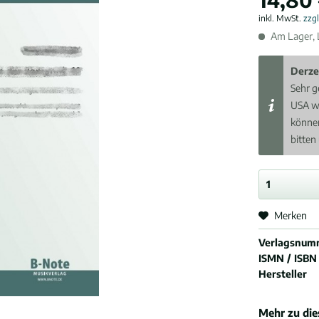
inkl. MwSt.
zzg
Am Lager, L
Derze
Sehr g
USA w
können
bitten
Merken
Verlagsnum
ISMN / ISBN
Hersteller
Mehr zu di