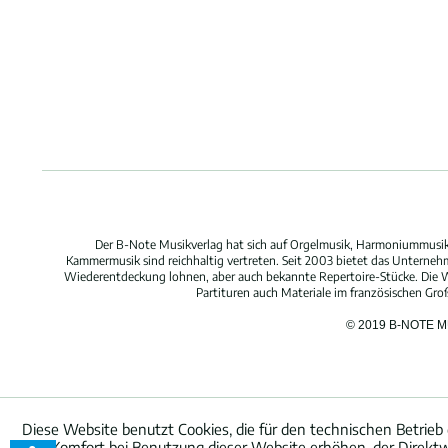
Der B-Note Musikverlag hat sich auf Orgelmusik, Harmoniummusik,
Kammermusik sind reichhaltig vertreten. Seit 2003 bietet das Unterne
Wiederentdeckung lohnen, aber auch bekannte Repertoire-Stücke. Die W
Partituren auch Materiale im französischen Gr
© 2019 B-NOTE 
Diese Website benutzt Cookies, die für den technischen Betrieb 
den Komfort bei Benutzung dieser Website erhöhen, der Direktw