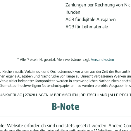
Zahlungen per Rechnung von Ni
Kunden
AGB für digitale Ausgaben
AGB für Leihmateriale
* Alle Preise inkl. gesetzl. Mehrwertsteuer zzgl.
Versandkosten
 Kirchenmusik, Vokalmusik und Orchestermusik vor allem aus der Zeit der Romantik 
hmen eigene Ausgaben und Nachdrucke von lange zu Unrecht vergessenen Werken und
erke vieler bekannter Komponisten werden in erschwinglichen Nachdrucken der eta
oßformat auf hochwertigem Notendruckpapier an – so werden erprobte Ausgaben in spi
MUSIKVERLAG | 27628 HAGEN IM BREMISCHEN | DEUTSCHLAND | ALLE REC
der Website erforderlich sind und stets gesetzt werden. Andere Cook
erbung dienen oder die Interaktion mit anderen Websites und sozi