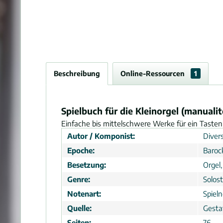
Beschreibung
Online-Ressourcen
1
Spielbuch für die Kleinorgel (manualit
Einfache bis mittelschwere Werke für ein Tasteni
Autor / Komponist:
Divers
Epoche:
Baroc
Besetzung:
Orgel,
Genre:
Solos
Notenart:
Spiel
Quelle:
Gesta
Seiten:
76