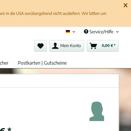
 in die USA vorübergehend nicht ausliefern. Wir bitten um
Service/Hilfe
Deutsch (de)
Mein Konto
0,00 € *
cher
Postkarten | Gutscheine
€ *