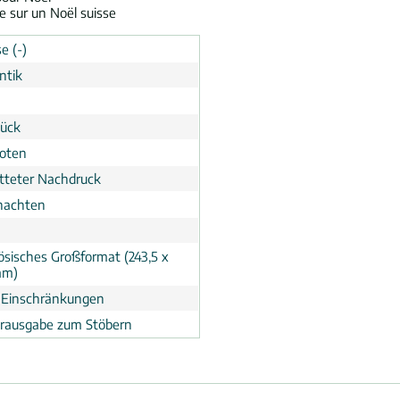
re sur un Noël suisse
e (-)
ntik
tück
noten
tteter Nachdruck
nachten
ösisches Großformat (243,5 x
mm)
 Einschränkungen
erausgabe zum Stöbern