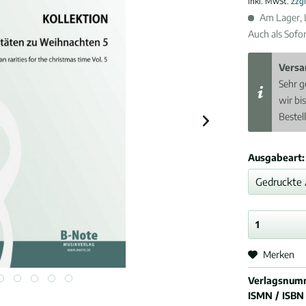
inkl. MwSt.
zzg
Am Lager, L
Auch als Sofo
Versa
Sehr g
wir bi
Bestel
Ausgabeart:
Merken
Verlagsnum
ISMN / ISBN