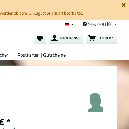
erden ab dem 13. August priorisiert bearbeitet.
Service/Hilfe
Deutsch (de)
Mein Konto
0,00 € *
cher
Postkarten | Gutscheine
€ *