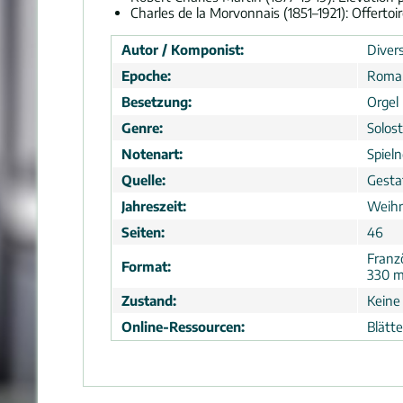
Charles de la Morvonnais (1851–1921): Offertoi
Autor / Komponist:
Divers
Epoche:
Roma
Besetzung:
Orgel
Genre:
Solos
Notenart:
Spiel
Quelle:
Gesta
Jahreszeit:
Weih
Seiten:
46
Franz
Format:
330 
Zustand:
Keine
Online-Ressourcen:
Blätt