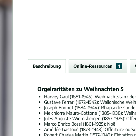
Beschreibung
Online-Ressourcen
1
Orgelraritäten zu Weihnachten 5
Harvey Gaul (1881–1945): Weihnachtstanz der
Gustave Ferrari (1872–1942): Wallonische We
Joseph Bonnet (1884–1944): Rhapsodie sur de
Melchiorre Mauro-Cottone (1885–1938): Weih
Jules Auguste Wiernsberger (1857–1925): Offer
Marco Enrico Bossi (1861–1925): Noël
Amédée Gastoué (1873–1943): Offertoire ou So
Robert Charles Martin (1877–1949): Élévation 