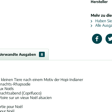
Hersteller
Mehr zu di
Haben Sie
Alle Ausg
Verwandte Ausgaben
8
 kleinen Tiere nach einem Motiv der Hopi-Indianer
ihnachts-Rhapsodie
ux Noëls
nachtsabend (Coprifuoco)
toire sur un vieux Noël alsacien
rtie pour Noël
pour Noël