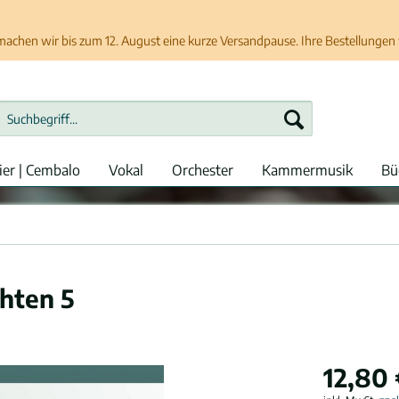
chen wir bis zum 12. August eine kurze Versandpause. Ihre Bestellungen w
ier | Cembalo
Vokal
Orchester
Kammermusik
Bü
hten 5
12,80 