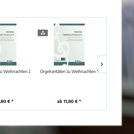
 zu Weihnachten 2
Orgelraritäten zu Weihnachten 1
Orgelraritäte
,80 € *
ab 11,80 € *
ab 1