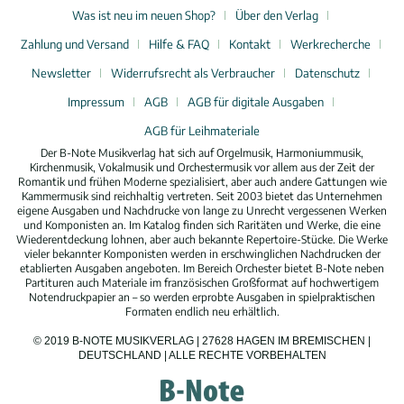
Was ist neu im neuen Shop?
Über den Verlag
Zahlung und Versand
Hilfe & FAQ
Kontakt
Werkrecherche
Newsletter
Widerrufsrecht als Verbraucher
Datenschutz
Impressum
AGB
AGB für digitale Ausgaben
AGB für Leihmateriale
Der B-Note Musikverlag hat sich auf Orgelmusik, Harmoniummusik,
Kirchenmusik, Vokalmusik und Orchestermusik vor allem aus der Zeit der
Romantik und frühen Moderne spezialisiert, aber auch andere Gattungen wie
Kammermusik sind reichhaltig vertreten. Seit 2003 bietet das Unternehmen
eigene Ausgaben und Nachdrucke von lange zu Unrecht vergessenen Werken
und Komponisten an. Im Katalog finden sich Raritäten und Werke, die eine
Wiederentdeckung lohnen, aber auch bekannte Repertoire-Stücke. Die Werke
vieler bekannter Komponisten werden in erschwinglichen Nachdrucken der
etablierten Ausgaben angeboten. Im Bereich Orchester bietet B-Note neben
Partituren auch Materiale im französischen Großformat auf hochwertigem
Notendruckpapier an – so werden erprobte Ausgaben in spielpraktischen
Formaten endlich neu erhältlich.
© 2019 B-NOTE MUSIKVERLAG | 27628 HAGEN IM BREMISCHEN |
DEUTSCHLAND | ALLE RECHTE VORBEHALTEN