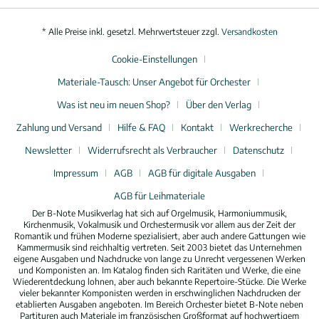
* Alle Preise inkl. gesetzl. Mehrwertsteuer zzgl.
Versandkosten
Cookie-Einstellungen
Materiale-Tausch: Unser Angebot für Orchester
Was ist neu im neuen Shop?
Über den Verlag
Zahlung und Versand
Hilfe & FAQ
Kontakt
Werkrecherche
Newsletter
Widerrufsrecht als Verbraucher
Datenschutz
Impressum
AGB
AGB für digitale Ausgaben
AGB für Leihmateriale
Der B-Note Musikverlag hat sich auf Orgelmusik, Harmoniummusik,
Kirchenmusik, Vokalmusik und Orchestermusik vor allem aus der Zeit der
Romantik und frühen Moderne spezialisiert, aber auch andere Gattungen wie
Kammermusik sind reichhaltig vertreten. Seit 2003 bietet das Unternehmen
eigene Ausgaben und Nachdrucke von lange zu Unrecht vergessenen Werken
und Komponisten an. Im Katalog finden sich Raritäten und Werke, die eine
Wiederentdeckung lohnen, aber auch bekannte Repertoire-Stücke. Die Werke
vieler bekannter Komponisten werden in erschwinglichen Nachdrucken der
etablierten Ausgaben angeboten. Im Bereich Orchester bietet B-Note neben
Partituren auch Materiale im französischen Großformat auf hochwertigem