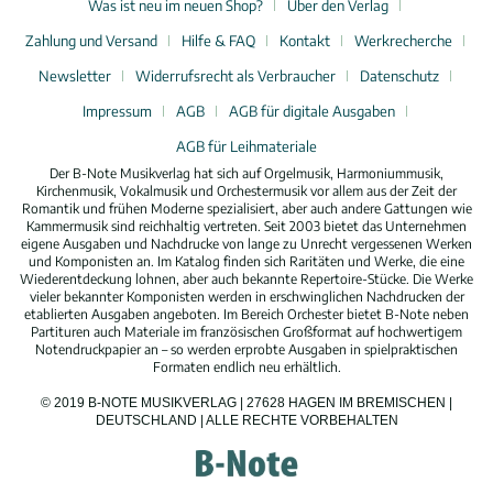
Was ist neu im neuen Shop?
Über den Verlag
Zahlung und Versand
Hilfe & FAQ
Kontakt
Werkrecherche
Newsletter
Widerrufsrecht als Verbraucher
Datenschutz
Impressum
AGB
AGB für digitale Ausgaben
AGB für Leihmateriale
Der B-Note Musikverlag hat sich auf Orgelmusik, Harmoniummusik,
Kirchenmusik, Vokalmusik und Orchestermusik vor allem aus der Zeit der
Romantik und frühen Moderne spezialisiert, aber auch andere Gattungen wie
Kammermusik sind reichhaltig vertreten. Seit 2003 bietet das Unternehmen
eigene Ausgaben und Nachdrucke von lange zu Unrecht vergessenen Werken
und Komponisten an. Im Katalog finden sich Raritäten und Werke, die eine
Wiederentdeckung lohnen, aber auch bekannte Repertoire-Stücke. Die Werke
vieler bekannter Komponisten werden in erschwinglichen Nachdrucken der
etablierten Ausgaben angeboten. Im Bereich Orchester bietet B-Note neben
Partituren auch Materiale im französischen Großformat auf hochwertigem
Notendruckpapier an – so werden erprobte Ausgaben in spielpraktischen
Formaten endlich neu erhältlich.
© 2019 B-NOTE MUSIKVERLAG | 27628 HAGEN IM BREMISCHEN |
DEUTSCHLAND | ALLE RECHTE VORBEHALTEN