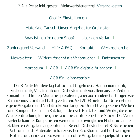
* Alle Preise inkl. gesetzl. Mehrwertsteuer zzgl.
Versandkosten
Cookie-Einstellungen
Materiale-Tausch: Unser Angebot für Orchester
Was ist neu im neuen Shop?
Über den Verlag
Zahlung und Versand
Hilfe & FAQ
Kontakt
Werkrecherche
Newsletter
Widerrufsrecht als Verbraucher
Datenschutz
Impressum
AGB
AGB für digitale Ausgaben
AGB für Leihmateriale
Der B-Note Musikverlag hat sich auf Orgelmusik, Harmoniummusik,
Kirchenmusik, Vokalmusik und Orchestermusik vor allem aus der Zeit der
Romantik und frühen Moderne spezialisiert, aber auch andere Gattungen wie
Kammermusik sind reichhaltig vertreten. Seit 2003 bietet das Unternehmen
eigene Ausgaben und Nachdrucke von lange zu Unrecht vergessenen Werken
und Komponisten an. Im Katalog finden sich Raritäten und Werke, die eine
Wiederentdeckung lohnen, aber auch bekannte Repertoire-Stücke. Die Werke
vieler bekannter Komponisten werden in erschwinglichen Nachdrucken der
etablierten Ausgaben angeboten. Im Bereich Orchester bietet B-Note neben
Partituren auch Materiale im französischen Großformat auf hochwertigem
Notendruckpapier an – so werden erprobte Ausgaben in spielpraktischen