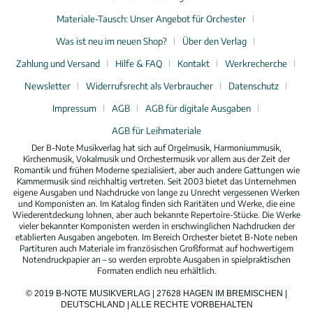
Materiale-Tausch: Unser Angebot für Orchester
Was ist neu im neuen Shop?
Über den Verlag
Zahlung und Versand
Hilfe & FAQ
Kontakt
Werkrecherche
Newsletter
Widerrufsrecht als Verbraucher
Datenschutz
Impressum
AGB
AGB für digitale Ausgaben
AGB für Leihmateriale
Der B-Note Musikverlag hat sich auf Orgelmusik, Harmoniummusik,
Kirchenmusik, Vokalmusik und Orchestermusik vor allem aus der Zeit der
Romantik und frühen Moderne spezialisiert, aber auch andere Gattungen wie
Kammermusik sind reichhaltig vertreten. Seit 2003 bietet das Unternehmen
eigene Ausgaben und Nachdrucke von lange zu Unrecht vergessenen Werken
und Komponisten an. Im Katalog finden sich Raritäten und Werke, die eine
Wiederentdeckung lohnen, aber auch bekannte Repertoire-Stücke. Die Werke
vieler bekannter Komponisten werden in erschwinglichen Nachdrucken der
etablierten Ausgaben angeboten. Im Bereich Orchester bietet B-Note neben
Partituren auch Materiale im französischen Großformat auf hochwertigem
Notendruckpapier an – so werden erprobte Ausgaben in spielpraktischen
Formaten endlich neu erhältlich.
© 2019 B-NOTE MUSIKVERLAG | 27628 HAGEN IM BREMISCHEN |
DEUTSCHLAND | ALLE RECHTE VORBEHALTEN