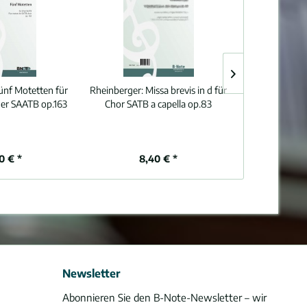
ünf Motetten für
Rheinberger:
Missa brevis in d für
Lewandows
er SAATB op.163
Chor SATB a capella op.83
Psalmen für C
0 € *
8,40 € *
12
Newsletter
Abonnieren Sie den B-Note-Newsletter – wir