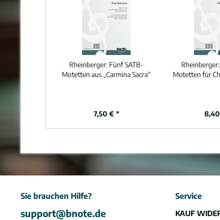
Rheinberger:
Fünf SATB-
Rheinberger
Motetten aus „Carmina Sacra“
Motetten für C
7,50 € *
8,40
Sie brauchen Hilfe?
Service
support@bnote.de
KAUF WIDE