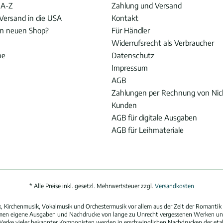
 A-Z
Zahlung und Versand
Versand in die USA
Kontakt
im neuen Shop?
Für Händler
Widerrufsrecht als Verbraucher
he
Datenschutz
Impressum
AGB
Zahlungen per Rechnung von Ni
Kunden
AGB für digitale Ausgaben
AGB für Leihmateriale
* Alle Preise inkl. gesetzl. Mehrwertsteuer zzgl.
Versandkosten
 Kirchenmusik, Vokalmusik und Orchestermusik vor allem aus der Zeit der Romantik 
hmen eigene Ausgaben und Nachdrucke von lange zu Unrecht vergessenen Werken und
erke vieler bekannter Komponisten werden in erschwinglichen Nachdrucken der eta