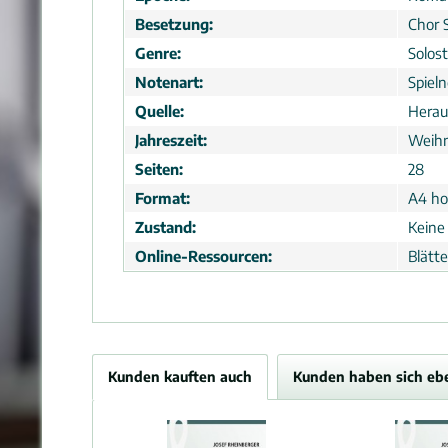
Besetzung:
Chor 
Genre:
Solos
Notenart:
Spiel
Quelle:
Herau
Jahreszeit:
Weih
Seiten:
28
Format:
A4 ho
Zustand:
Keine
Online-Ressourcen:
Blätt
Kunden kauften auch
Kunden haben sich eb