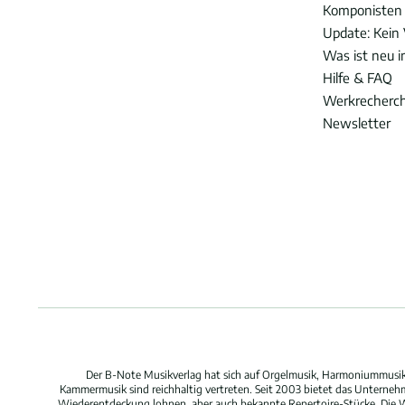
Komponisten
Update: Kein 
Was ist neu 
Hilfe & FAQ
Werkrecherc
Newsletter
Der B-Note Musikverlag hat sich auf Orgelmusik, Harmoniummusik,
Kammermusik sind reichhaltig vertreten. Seit 2003 bietet das Unterne
Wiederentdeckung lohnen, aber auch bekannte Repertoire-Stücke. Die W