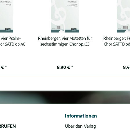
:
Vier Psalm-
Rheinberger:
Vier Motetten für
Rheinberger:
F
hor SATB op.40
sechsstimmigen Chor op.133
Chor SATTB od
 € *
8,90 € *
8,4
Informationen
RRUFEN
Über den Verlag