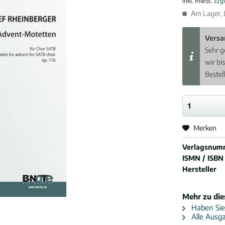
inkl. MwSt.
zzg
Am Lager, L
Versa
Sehr g
wir bi
Bestel
Merken
Verlagsnum
ISMN / ISBN
Hersteller
Mehr zu di
Haben Sie
Alle Ausga