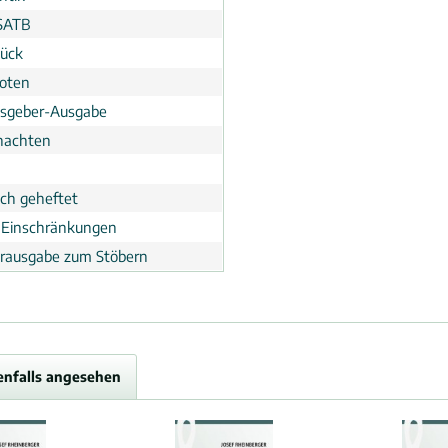
SATB
tück
noten
sgeber-Ausgabe
nachten
ch geheftet
 Einschränkungen
erausgabe zum Stöbern
enfalls angesehen