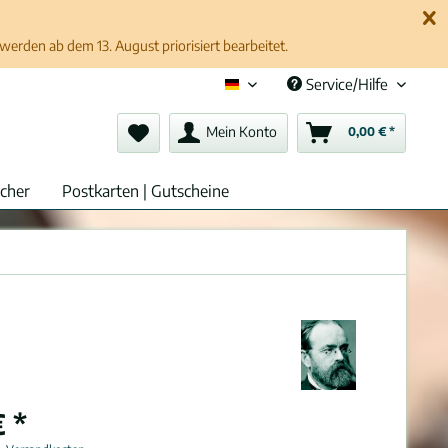
erden ab dem 13. August priorisiert bearbeitet.
Service/Hilfe
Deutsch (de)
Mein Konto
0,00 € *
cher
Postkarten | Gutscheine
 *