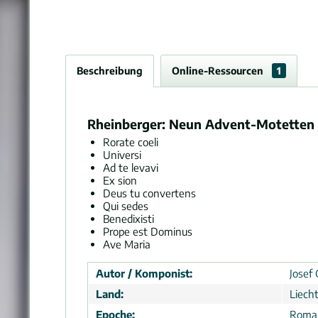
Beschreibung
Online-Ressourcen
1
Rheinberger: Neun Advent-Motetten f
Rorate coeli
Universi
Ad te levavi
Ex sion
Deus tu convertens
Qui sedes
Benedixisti
Prope est Dominus
Ave Maria
Autor / Komponist:
Josef 
Land:
Liech
Epoche:
Roma