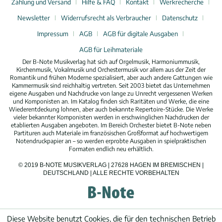
Zahlung und Versand
Hilfe & FAQ
Kontakt
Werkrecherche
Newsletter
Widerrufsrecht als Verbraucher
Datenschutz
Impressum
AGB
AGB für digitale Ausgaben
AGB für Leihmateriale
Der B-Note Musikverlag hat sich auf Orgelmusik, Harmoniummusik,
Kirchenmusik, Vokalmusik und Orchestermusik vor allem aus der Zeit der
Romantik und frühen Moderne spezialisiert, aber auch andere Gattungen wie
Kammermusik sind reichhaltig vertreten. Seit 2003 bietet das Unternehmen
eigene Ausgaben und Nachdrucke von lange zu Unrecht vergessenen Werken
und Komponisten an. Im Katalog finden sich Raritäten und Werke, die eine
Wiederentdeckung lohnen, aber auch bekannte Repertoire-Stücke. Die Werke
vieler bekannter Komponisten werden in erschwinglichen Nachdrucken der
etablierten Ausgaben angeboten. Im Bereich Orchester bietet B-Note neben
Partituren auch Materiale im französischen Großformat auf hochwertigem
Notendruckpapier an – so werden erprobte Ausgaben in spielpraktischen
Formaten endlich neu erhältlich.
© 2019 B-NOTE MUSIKVERLAG | 27628 HAGEN IM BREMISCHEN |
DEUTSCHLAND | ALLE RECHTE VORBEHALTEN
Diese Website benutzt Cookies, die für den technischen Betrieb