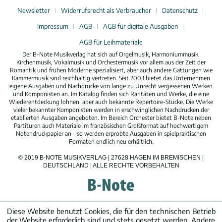
Newsletter
Widerrufsrecht als Verbraucher
Datenschutz
Impressum
AGB
AGB für digitale Ausgaben
AGB für Leihmateriale
Der B-Note Musikverlag hat sich auf Orgelmusik, Harmoniummusik,
Kirchenmusik, Vokalmusik und Orchestermusik vor allem aus der Zeit der
Romantik und frühen Moderne spezialisiert, aber auch andere Gattungen wie
Kammermusik sind reichhaltig vertreten. Seit 2003 bietet das Unternehmen
eigene Ausgaben und Nachdrucke von lange zu Unrecht vergessenen Werken
und Komponisten an. Im Katalog finden sich Raritäten und Werke, die eine
Wiederentdeckung lohnen, aber auch bekannte Repertoire-Stücke. Die Werke
vieler bekannter Komponisten werden in erschwinglichen Nachdrucken der
etablierten Ausgaben angeboten. Im Bereich Orchester bietet B-Note neben
Partituren auch Materiale im französischen Großformat auf hochwertigem
Notendruckpapier an – so werden erprobte Ausgaben in spielpraktischen
Formaten endlich neu erhältlich.
© 2019 B-NOTE MUSIKVERLAG | 27628 HAGEN IM BREMISCHEN |
DEUTSCHLAND | ALLE RECHTE VORBEHALTEN
Diese Website benutzt Cookies, die für den technischen Betrieb
der Website erforderlich sind und stets gesetzt werden. Andere