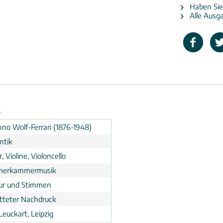
Haben Sie
Alle Ausga
5
no Wolf-Ferrari (1876-1948)
ntik
r, Violine, Violoncello
cherkammermusik
tur und Stimmen
tteter Nachdruck
Leuckart, Leipzig