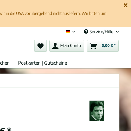
 in die USA vorübergehend nicht ausliefern. Wir bitten um
Service/Hilfe
Deutsch (de)
Mein Konto
0,00 € *
cher
Postkarten | Gutscheine
€ *