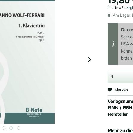
inkl. MwSt.
zzg
Am Lager, L
Derze
Sehr g
USA w
können
bitten
Merken
Verlagsnum
ISMN / ISBN
Hersteller
Mehr zu di