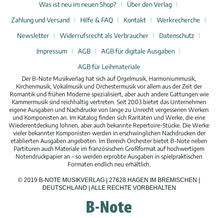
Was ist neu im neuen Shop?
Über den Verlag
Zahlung und Versand
Hilfe & FAQ
Kontakt
Werkrecherche
Newsletter
Widerrufsrecht als Verbraucher
Datenschutz
Impressum
AGB
AGB für digitale Ausgaben
AGB für Leihmateriale
Der B-Note Musikverlag hat sich auf Orgelmusik, Harmoniummusik,
Kirchenmusik, Vokalmusik und Orchestermusik vor allem aus der Zeit der
Romantik und frühen Moderne spezialisiert, aber auch andere Gattungen wie
Kammermusik sind reichhaltig vertreten. Seit 2003 bietet das Unternehmen
eigene Ausgaben und Nachdrucke von lange zu Unrecht vergessenen Werken
und Komponisten an. Im Katalog finden sich Raritäten und Werke, die eine
Wiederentdeckung lohnen, aber auch bekannte Repertoire-Stücke. Die Werke
vieler bekannter Komponisten werden in erschwinglichen Nachdrucken der
etablierten Ausgaben angeboten. Im Bereich Orchester bietet B-Note neben
Partituren auch Materiale im französischen Großformat auf hochwertigem
Notendruckpapier an – so werden erprobte Ausgaben in spielpraktischen
Formaten endlich neu erhältlich.
© 2019 B-NOTE MUSIKVERLAG | 27628 HAGEN IM BREMISCHEN |
DEUTSCHLAND | ALLE RECHTE VORBEHALTEN