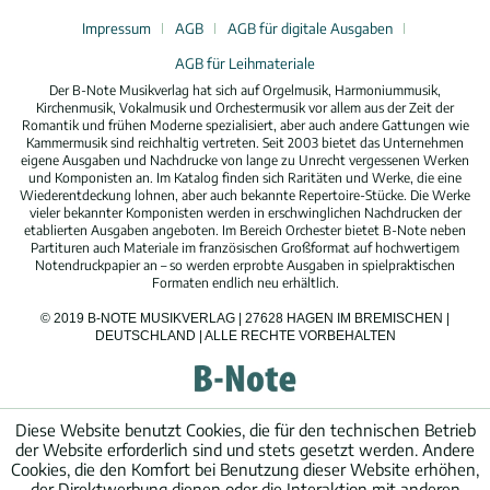
Impressum
AGB
AGB für digitale Ausgaben
AGB für Leihmateriale
Der B-Note Musikverlag hat sich auf Orgelmusik, Harmoniummusik,
Kirchenmusik, Vokalmusik und Orchestermusik vor allem aus der Zeit der
Romantik und frühen Moderne spezialisiert, aber auch andere Gattungen wie
Kammermusik sind reichhaltig vertreten. Seit 2003 bietet das Unternehmen
eigene Ausgaben und Nachdrucke von lange zu Unrecht vergessenen Werken
und Komponisten an. Im Katalog finden sich Raritäten und Werke, die eine
Wiederentdeckung lohnen, aber auch bekannte Repertoire-Stücke. Die Werke
vieler bekannter Komponisten werden in erschwinglichen Nachdrucken der
etablierten Ausgaben angeboten. Im Bereich Orchester bietet B-Note neben
Partituren auch Materiale im französischen Großformat auf hochwertigem
Notendruckpapier an – so werden erprobte Ausgaben in spielpraktischen
Formaten endlich neu erhältlich.
© 2019 B-NOTE MUSIKVERLAG | 27628 HAGEN IM BREMISCHEN |
DEUTSCHLAND | ALLE RECHTE VORBEHALTEN
Diese Website benutzt Cookies, die für den technischen Betrieb
der Website erforderlich sind und stets gesetzt werden. Andere
Cookies, die den Komfort bei Benutzung dieser Website erhöhen,
der Direktwerbung dienen oder die Interaktion mit anderen