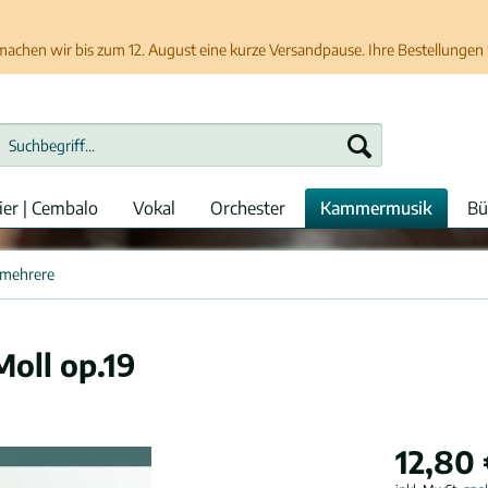
chen wir bis zum 12. August eine kurze Versandpause. Ihre Bestellungen w
ier | Cembalo
Vokal
Orchester
Kammermusik
Bü
 mehrere
Moll op.19
12,80 