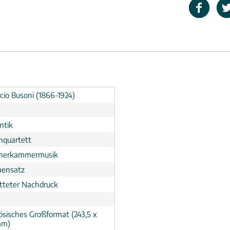
cio Busoni (1866-1924)
n
ntik
chquartett
cherkammermusik
ensatz
tteter Nachdruck
ösisches Großformat (243,5 x
mm)