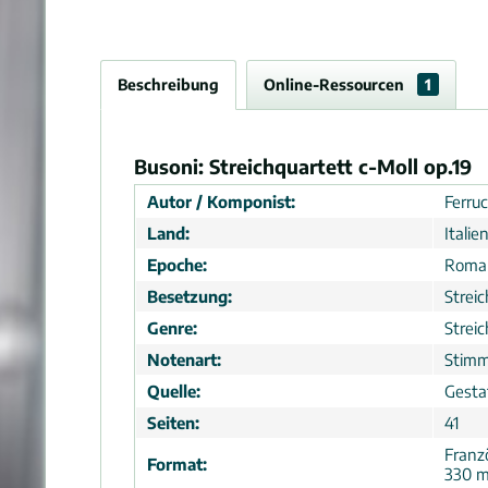
Beschreibung
Online-Ressourcen
1
Busoni: Streichquartett c-Moll op.19
Autor / Komponist:
Ferruc
Land:
Italie
Epoche:
Roma
Besetzung:
Strei
Genre:
Strei
Notenart:
Stimm
Quelle:
Gesta
Seiten:
41
Franz
Format:
330 