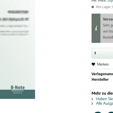
inkl. MwSt.
zzg
Am Lager, L
Versa
Sehr g
wir bi
Bestel
Merken
Verlagsnum
Hersteller
Mehr zu di
Haben Sie
Alle Ausga