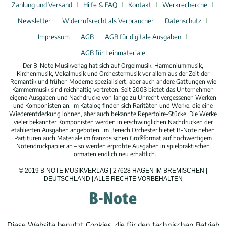
Zahlung und Versand
Hilfe & FAQ
Kontakt
Werkrecherche
Newsletter
Widerrufsrecht als Verbraucher
Datenschutz
Impressum
AGB
AGB für digitale Ausgaben
AGB für Leihmateriale
Der B-Note Musikverlag hat sich auf Orgelmusik, Harmoniummusik,
Kirchenmusik, Vokalmusik und Orchestermusik vor allem aus der Zeit der
Romantik und frühen Moderne spezialisiert, aber auch andere Gattungen wie
Kammermusik sind reichhaltig vertreten. Seit 2003 bietet das Unternehmen
eigene Ausgaben und Nachdrucke von lange zu Unrecht vergessenen Werken
und Komponisten an. Im Katalog finden sich Raritäten und Werke, die eine
Wiederentdeckung lohnen, aber auch bekannte Repertoire-Stücke. Die Werke
vieler bekannter Komponisten werden in erschwinglichen Nachdrucken der
etablierten Ausgaben angeboten. Im Bereich Orchester bietet B-Note neben
Partituren auch Materiale im französischen Großformat auf hochwertigem
Notendruckpapier an – so werden erprobte Ausgaben in spielpraktischen
Formaten endlich neu erhältlich.
© 2019 B-NOTE MUSIKVERLAG | 27628 HAGEN IM BREMISCHEN |
DEUTSCHLAND | ALLE RECHTE VORBEHALTEN
Diese Website benutzt Cookies, die für den technischen Betrieb