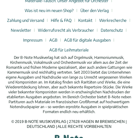
Materiale-Tausch: Unser Angebot für Orchester
Was ist neu im neuen Shop?
Über den Verlag
Zahlung und Versand
Hilfe & FAQ
Kontakt
Werkrecherche
Newsletter
Widerrufsrecht als Verbraucher
Datenschutz
Impressum
AGB
AGB für digitale Ausgaben
AGB für Leihmateriale
Der B-Note Musikverlag hat sich auf Orgelmusik, Harmoniummusik,
Kirchenmusik, Vokalmusik und Orchestermusik vor allem aus der Zeit der
Romantik und frühen Moderne spezialisiert, aber auch andere Gattungen wie
Kammermusik sind reichhaltig vertreten. Seit 2003 bietet das Unternehmen
eigene Ausgaben und Nachdrucke von lange zu Unrecht vergessenen Werken
und Komponisten an. Im Katalog finden sich Raritäten und Werke, die eine
Wiederentdeckung lohnen, aber auch bekannte Repertoire-Stücke. Die Werke
vieler bekannter Komponisten werden in erschwinglichen Nachdrucken der
etablierten Ausgaben angeboten. Im Bereich Orchester bietet B-Note neben
Partituren auch Materiale im französischen Großformat auf hochwertigem
Notendruckpapier an – so werden erprobte Ausgaben in spielpraktischen
Formaten endlich neu erhältlich.
© 2019 B-NOTE MUSIKVERLAG | 27628 HAGEN IM BREMISCHEN |
DEUTSCHLAND | ALLE RECHTE VORBEHALTEN