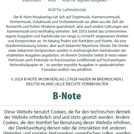
Impressum
AGB
AGB für digitale Ausgaben
AGB für Leihmateriale
Der B-Note Musikverlag hat sich auf Orgelmusik, Harmoniummusik,
Kirchenmusik, Vokalmusik und Orchestermusik vor allem aus der Zeit der
Romantik und frühen Moderne spezialisiert, aber auch andere Gattungen wie
Kammermusik sind reichhaltig vertreten. Seit 2003 bietet das Unternehmen
eigene Ausgaben und Nachdrucke von lange zu Unrecht vergessenen Werken
und Komponisten an. Im Katalog finden sich Raritäten und Werke, die eine
Wiederentdeckung lohnen, aber auch bekannte Repertoire-Stücke. Die Werke
vieler bekannter Komponisten werden in erschwinglichen Nachdrucken der
etablierten Ausgaben angeboten. Im Bereich Orchester bietet B-Note neben
Partituren auch Materiale im französischen Großformat auf hochwertigem
Notendruckpapier an – so werden erprobte Ausgaben in spielpraktischen
Formaten endlich neu erhältlich.
© 2019 B-NOTE MUSIKVERLAG | 27628 HAGEN IM BREMISCHEN |
DEUTSCHLAND | ALLE RECHTE VORBEHALTEN
Diese Website benutzt Cookies, die für den technischen Betrieb
der Website erforderlich sind und stets gesetzt werden. Andere
Cookies, die den Komfort bei Benutzung dieser Website erhöhen,
der Direktwerbung dienen oder die Interaktion mit anderen
Websites und sozialen Netzwerken vereinfachen sollen, werden