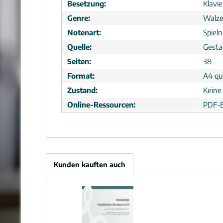
Besetzung:
Klavi
Genre:
Walze
Notenart:
Spiel
Quelle:
Gesta
Seiten:
38
Format:
A4 que
Zustand:
Keine
Online-Ressourcen:
PDF-B
Kunden kauften auch