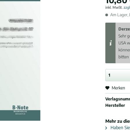
inkl. MwSt.
zzg
Am Lager, L
Derze
Sehr g
USA w
können
bitten
Merken
Verlagsnum
Hersteller
Mehr zu di
Haben Sie