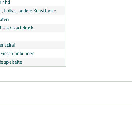
er 4hd
r, Polkas, andere Kunsttänze
noten
tteter Nachdruck
r spiral
 Einschränkungen
eispielseite