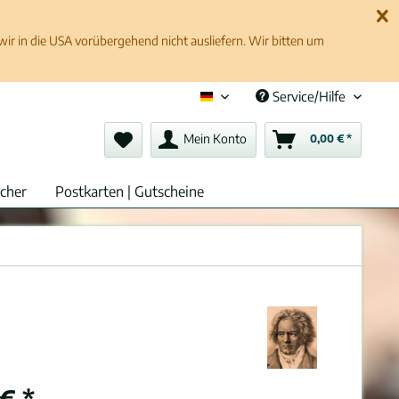
 in die USA vorübergehend nicht ausliefern. Wir bitten um
Service/Hilfe
Deutsch (de)
Mein Konto
0,00 € *
cher
Postkarten | Gutscheine
€ *