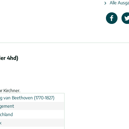
Alle Ausg
ier 4hd)
r Kirchner.
g van Beethoven (1770-1827)
ngement
chland
k