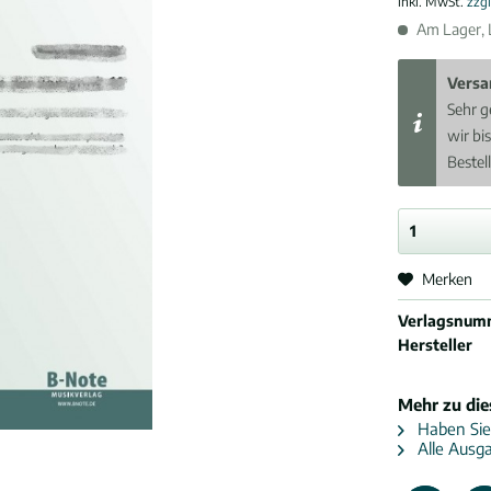
inkl. MwSt.
zzg
Am Lager, L
Versa
Sehr g
wir bi
Bestel
Merken
Verlagsnum
Hersteller
Mehr zu di
Haben Sie
Alle Ausga