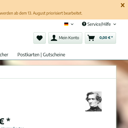
erden ab dem 13. August priorisiert bearbeitet.
Service/Hilfe
Deutsch (de)
Mein Konto
0,00 € *
cher
Postkarten | Gutscheine
€ *