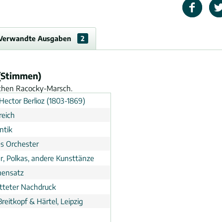
Verwandte Ausgaben
2
 (Stimmen)
schen Racocky-Marsch.
Hector Berlioz (1803-1869)
reich
ntik
s Orchester
r, Polkas, andere Kunsttänze
ensatz
tteter Nachdruck
Breitkopf & Härtel, Leipzig