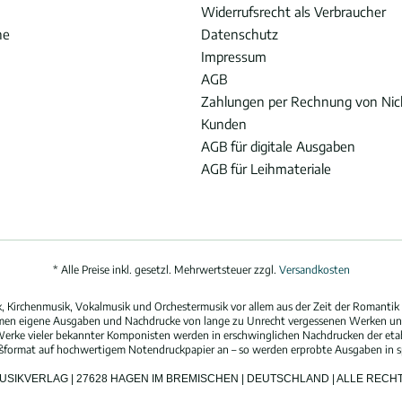
Widerrufsrecht als Verbraucher
he
Datenschutz
Impressum
AGB
Zahlungen per Rechnung von Ni
Kunden
AGB für digitale Ausgaben
AGB für Leihmateriale
* Alle Preise inkl. gesetzl. Mehrwertsteuer zzgl.
Versandkosten
 Kirchenmusik, Vokalmusik und Orchestermusik vor allem aus der Zeit der Romantik 
hmen eigene Ausgaben und Nachdrucke von lange zu Unrecht vergessenen Werken und
erke vieler bekannter Komponisten werden in erschwinglichen Nachdrucken der eta
oßformat auf hochwertigem Notendruckpapier an – so werden erprobte Ausgaben in spi
MUSIKVERLAG | 27628 HAGEN IM BREMISCHEN | DEUTSCHLAND | ALLE REC