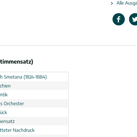
Alle Ausg
Stimmensatz)
ch Smetana (1824-1884)
chien
ntik
s Orchester
tück
ensatz
tteter Nachdruck