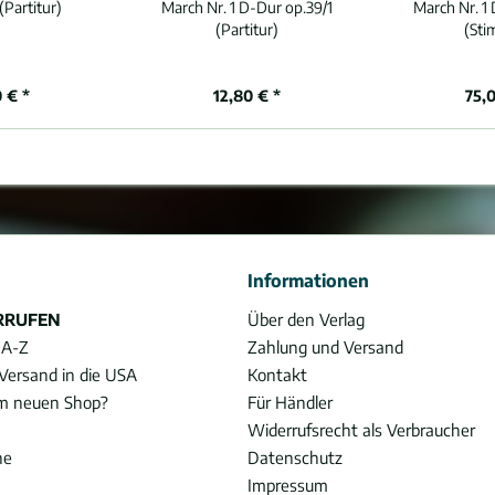
(Partitur)
March Nr. 1 D-Dur op.39/1
March Nr. 1
(Partitur)
(St
 € *
12,80 € *
75,
Informationen
RRUFEN
Über den Verlag
 A-Z
Zahlung und Versand
Versand in die USA
Kontakt
im neuen Shop?
Für Händler
Widerrufsrecht als Verbraucher
he
Datenschutz
Impressum