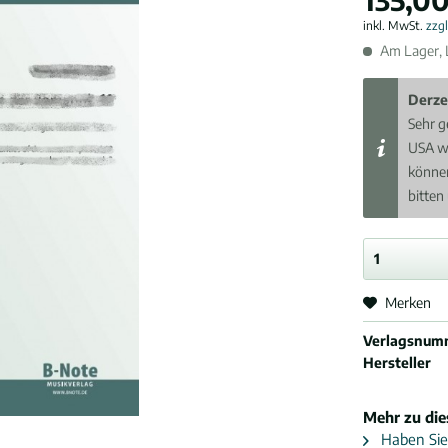
inkl. MwSt.
zzg
Am Lager, L
Derze
Sehr g
USA w
können
bitten
Merken
Verlagsnum
Hersteller
Mehr zu di
Haben Sie