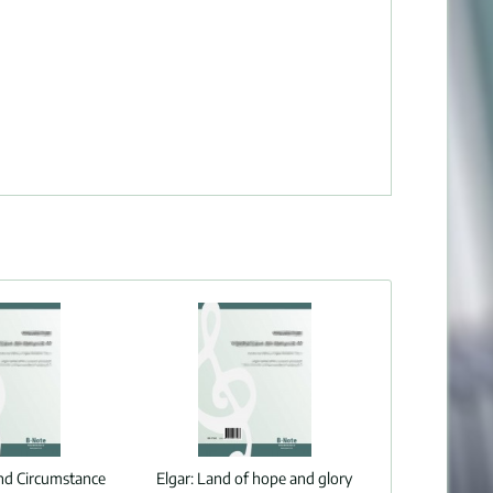
d Circumstance
Elgar:
Land of hope and glory