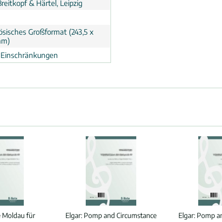
Breitkopf & Härtel, Leipzig
ösisches Großformat (243,5 x
mm)
 Einschränkungen
e Moldau für
Elgar:
Pomp and Circumstance
Elgar:
Pomp an