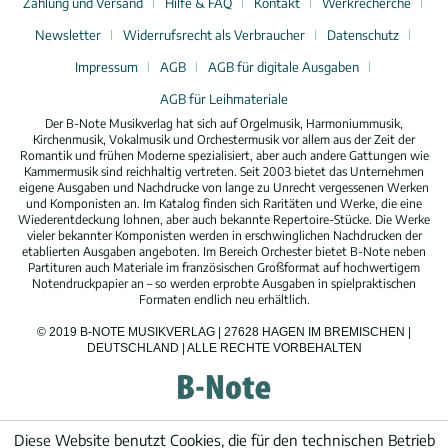
Zahlung und Versand
Hilfe & FAQ
Kontakt
Werkrecherche
Newsletter
Widerrufsrecht als Verbraucher
Datenschutz
Impressum
AGB
AGB für digitale Ausgaben
AGB für Leihmateriale
Der B-Note Musikverlag hat sich auf Orgelmusik, Harmoniummusik,
Kirchenmusik, Vokalmusik und Orchestermusik vor allem aus der Zeit der
Romantik und frühen Moderne spezialisiert, aber auch andere Gattungen wie
Kammermusik sind reichhaltig vertreten. Seit 2003 bietet das Unternehmen
eigene Ausgaben und Nachdrucke von lange zu Unrecht vergessenen Werken
und Komponisten an. Im Katalog finden sich Raritäten und Werke, die eine
Wiederentdeckung lohnen, aber auch bekannte Repertoire-Stücke. Die Werke
vieler bekannter Komponisten werden in erschwinglichen Nachdrucken der
etablierten Ausgaben angeboten. Im Bereich Orchester bietet B-Note neben
Partituren auch Materiale im französischen Großformat auf hochwertigem
Notendruckpapier an – so werden erprobte Ausgaben in spielpraktischen
Formaten endlich neu erhältlich.
© 2019 B-NOTE MUSIKVERLAG | 27628 HAGEN IM BREMISCHEN |
DEUTSCHLAND | ALLE RECHTE VORBEHALTEN
Diese Website benutzt Cookies, die für den technischen Betrieb