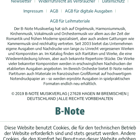
Newsletter
Widerrufsrecht als Verbraucher
Datenschutz
Impressum
AGB
AGB für digitale Ausgaben
AGB für Leihmateriale
Der B-Note Musikverlag hat sich auf Orgelmusik, Harmoniummusik,
Kirchenmusik, Vokalmusik und Orchestermusik vor allem aus der Zeit der
Romantik und frühen Moderne spezialisiert, aber auch andere Gattungen wie
Kammermusik sind reichhaltig vertreten. Seit 2003 bietet das Unternehmen
eigene Ausgaben und Nachdrucke von lange zu Unrecht vergessenen Werken
und Komponisten an. Im Katalog finden sich Raritäten und Werke, die eine
Wiederentdeckung lohnen, aber auch bekannte Repertoire-Stücke. Die Werke
vieler bekannter Komponisten werden in erschwinglichen Nachdrucken der
etablierten Ausgaben angeboten. Im Bereich Orchester bietet B-Note neben
Partituren auch Materiale im französischen Großformat auf hochwertigem
Notendruckpapier an – so werden erprobte Ausgaben in spielpraktischen
Formaten endlich neu erhältlich.
© 2019 B-NOTE MUSIKVERLAG | 27628 HAGEN IM BREMISCHEN |
DEUTSCHLAND | ALLE RECHTE VORBEHALTEN
Diese Website benutzt Cookies, die für den technischen Betrieb
der Website erforderlich sind und stets gesetzt werden. Andere
Cookies, die den Komfort bei Benutzung dieser Website erhöhen,