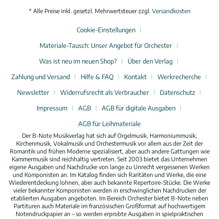
* Alle Preise inkl. gesetzl. Mehrwertsteuer zzgl.
Versandkosten
Cookie-Einstellungen
Materiale-Tausch: Unser Angebot für Orchester
Was ist neu im neuen Shop?
Über den Verlag
Zahlung und Versand
Hilfe & FAQ
Kontakt
Werkrecherche
Newsletter
Widerrufsrecht als Verbraucher
Datenschutz
Impressum
AGB
AGB für digitale Ausgaben
AGB für Leihmateriale
Der B-Note Musikverlag hat sich auf Orgelmusik, Harmoniummusik,
Kirchenmusik, Vokalmusik und Orchestermusik vor allem aus der Zeit der
Romantik und frühen Moderne spezialisiert, aber auch andere Gattungen wie
Kammermusik sind reichhaltig vertreten. Seit 2003 bietet das Unternehmen
eigene Ausgaben und Nachdrucke von lange zu Unrecht vergessenen Werken
und Komponisten an. Im Katalog finden sich Raritäten und Werke, die eine
Wiederentdeckung lohnen, aber auch bekannte Repertoire-Stücke. Die Werke
vieler bekannter Komponisten werden in erschwinglichen Nachdrucken der
etablierten Ausgaben angeboten. Im Bereich Orchester bietet B-Note neben
Partituren auch Materiale im französischen Großformat auf hochwertigem
Notendruckpapier an – so werden erprobte Ausgaben in spielpraktischen