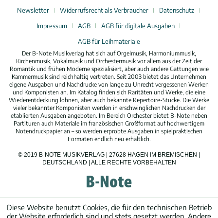
Newsletter
Widerrufsrecht als Verbraucher
Datenschutz
Impressum
AGB
AGB für digitale Ausgaben
AGB für Leihmateriale
Der B-Note Musikverlag hat sich auf Orgelmusik, Harmoniummusik,
Kirchenmusik, Vokalmusik und Orchestermusik vor allem aus der Zeit der
Romantik und frühen Moderne spezialisiert, aber auch andere Gattungen wie
Kammermusik sind reichhaltig vertreten. Seit 2003 bietet das Unternehmen
eigene Ausgaben und Nachdrucke von lange zu Unrecht vergessenen Werken
und Komponisten an. Im Katalog finden sich Raritäten und Werke, die eine
Wiederentdeckung lohnen, aber auch bekannte Repertoire-Stücke. Die Werke
vieler bekannter Komponisten werden in erschwinglichen Nachdrucken der
etablierten Ausgaben angeboten. Im Bereich Orchester bietet B-Note neben
Partituren auch Materiale im französischen Großformat auf hochwertigem
Notendruckpapier an – so werden erprobte Ausgaben in spielpraktischen
Formaten endlich neu erhältlich.
© 2019 B-NOTE MUSIKVERLAG | 27628 HAGEN IM BREMISCHEN |
DEUTSCHLAND | ALLE RECHTE VORBEHALTEN
Diese Website benutzt Cookies, die für den technischen Betrieb
der Website erforderlich sind und stets gesetzt werden. Andere