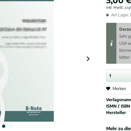
inkl. MwSt.
zzg
Am Lager, L
Derze
Sehr g
USA w
können
bitten
Merken
Verlagsnum
ISMN / ISBN
Hersteller
Mehr zu di