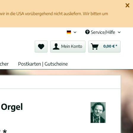
 in die USA vorübergehend nicht ausliefern. Wir bitten um
Service/Hilfe
Deutsch (de)
Mein Konto
0,00 € *
cher
Postkarten | Gutscheine
 Orgel
 *