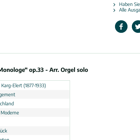
Haben Sie
Alle Ausga
Monologe“ op.33 - Arr. Orgel solo
d Karg-Elert (1877-1933)
ngement
chland
 Moderne
tück
noten