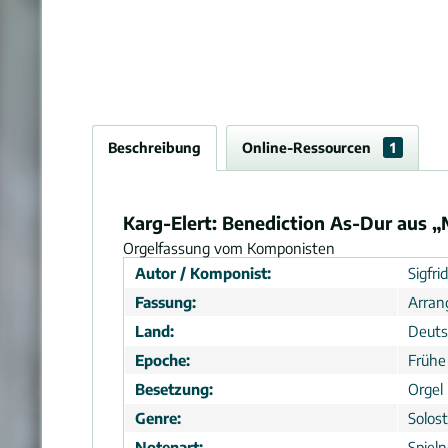
Beschreibung
Online-Ressourcen
1
Karg-Elert: Benediction As-Dur aus „
Orgelfassung vom Komponisten
Autor / Komponist:
Sigfri
Fassung:
Arra
Land:
Deuts
Epoche:
Frühe
Besetzung:
Orgel
Genre:
Solos
Notenart:
Spiel