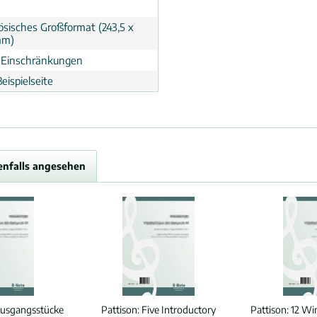
ösisches Großformat (243,5 x
mm)
 Einschränkungen
eispielseite
enfalls angesehen
Ausgangsstücke
Pattison:
Five Introductory
Pattison:
12 Wi