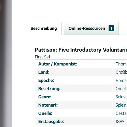
Beschreibung
Online-Ressourcen
1
Pattison: Five Introductory Voluntarie
First Set
Autor / Komponist:
Thoma
Land:
Großb
Epoche:
Roma
Besetzung:
Orgel
Genre:
Solos
Notenart:
Spiel
Quelle:
Gesta
Erstausgabe:
1885,