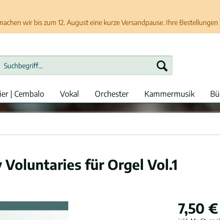
chen wir bis zum 12. August eine kurze Versandpause. Ihre Bestellungen w
ier | Cembalo
Vokal
Orchester
Kammermusik
Bü
 Voluntaries für Orgel Vol.1
7,50 €