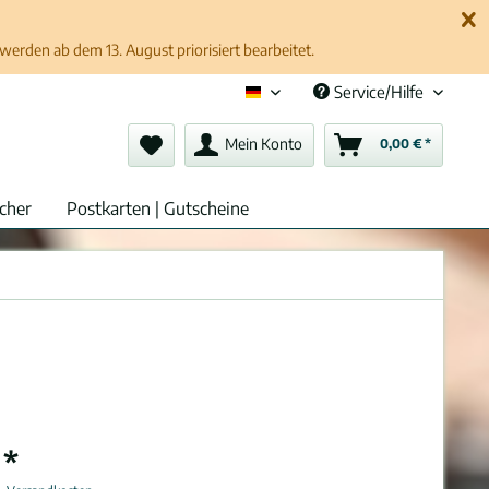
erden ab dem 13. August priorisiert bearbeitet.
Service/Hilfe
Deutsch (de)
Mein Konto
0,00 € *
cher
Postkarten | Gutscheine
 *