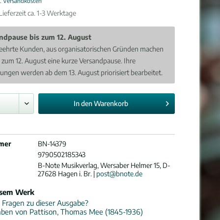
l. Versandkosten
ieferzeit ca. 1-3 Werktage
ndpause bis zum 12. August
eehrte Kunden, aus organisatorischen Gründen machen
s zum 12. August eine kurze Versandpause. Ihre
lungen werden ab dem 13. August priorisiert bearbeitet.
In den
Warenkorb
mer
BN-14379
9790502185343
B-Note Musikverlag, Wersaber Helmer 15, D-
27628 Hagen i. Br. |
post@bnote.de
esem Werk
 Fragen zu dieser Ausgabe?
aben von Pattison, Thomas Mee (1845-1936)