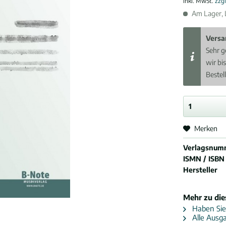
inkl. MwSt.
zzg
Am Lager, L
Versa
Sehr g
wir bi
Bestel
Merken
Verlagsnum
ISMN / ISBN
Hersteller
Mehr zu di
Haben Sie
Alle Ausg