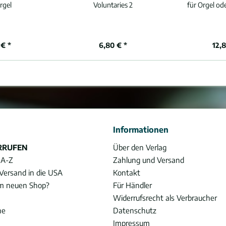
rgel
Voluntaries 2
für Orgel o
 € *
6,80 € *
12,
Informationen
RRUFEN
Über den Verlag
 A-Z
Zahlung und Versand
Versand in die USA
Kontakt
im neuen Shop?
Für Händler
Widerrufsrecht als Verbraucher
he
Datenschutz
Impressum