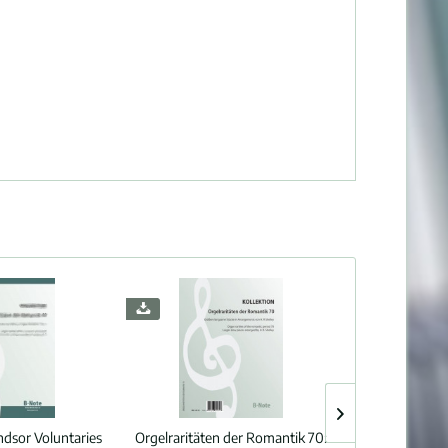
ndsor Voluntaries
Orgelraritäten der Romantik 70:
Pattison:
Org