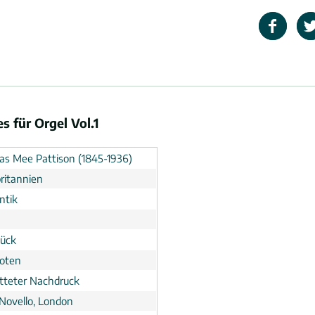
s für Orgel Vol.1
s Mee Pattison (1845-1936)
ritannien
ntik
tück
noten
tteter Nachdruck
 Novello, London