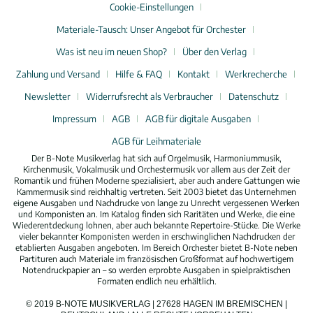
Cookie-Einstellungen
Materiale-Tausch: Unser Angebot für Orchester
Was ist neu im neuen Shop?
Über den Verlag
Zahlung und Versand
Hilfe & FAQ
Kontakt
Werkrecherche
Newsletter
Widerrufsrecht als Verbraucher
Datenschutz
Impressum
AGB
AGB für digitale Ausgaben
AGB für Leihmateriale
Der B-Note Musikverlag hat sich auf Orgelmusik, Harmoniummusik,
Kirchenmusik, Vokalmusik und Orchestermusik vor allem aus der Zeit der
Romantik und frühen Moderne spezialisiert, aber auch andere Gattungen wie
Kammermusik sind reichhaltig vertreten. Seit 2003 bietet das Unternehmen
eigene Ausgaben und Nachdrucke von lange zu Unrecht vergessenen Werken
und Komponisten an. Im Katalog finden sich Raritäten und Werke, die eine
Wiederentdeckung lohnen, aber auch bekannte Repertoire-Stücke. Die Werke
vieler bekannter Komponisten werden in erschwinglichen Nachdrucken der
etablierten Ausgaben angeboten. Im Bereich Orchester bietet B-Note neben
Partituren auch Materiale im französischen Großformat auf hochwertigem
Notendruckpapier an – so werden erprobte Ausgaben in spielpraktischen
Formaten endlich neu erhältlich.
© 2019 B-NOTE MUSIKVERLAG | 27628 HAGEN IM BREMISCHEN |