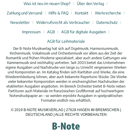
Was ist neu im neuen Shop?
Über den Verlag
Zahlung und Versand
Hilfe & FAQ
Kontakt
Werkrecherche
Newsletter
Widerrufsrecht als Verbraucher
Datenschutz
Impressum
AGB
AGB für digitale Ausgaben
AGB für Leihmateriale
Der B-Note Musikverlag hat sich auf Orgelmusik, Harmoniummusik,
Kirchenmusik, Vokalmusik und Orchestermusik vor allem aus der Zeit der
Romantik und frühen Moderne spezialisiert, aber auch andere Gattungen wie
Kammermusik sind reichhaltig vertreten. Seit 2003 bietet das Unternehmen
eigene Ausgaben und Nachdrucke von lange zu Unrecht vergessenen Werken
und Komponisten an. Im Katalog finden sich Raritäten und Werke, die eine
Wiederentdeckung lohnen, aber auch bekannte Repertoire-Stücke. Die Werke
vieler bekannter Komponisten werden in erschwinglichen Nachdrucken der
etablierten Ausgaben angeboten. Im Bereich Orchester bietet B-Note neben
Partituren auch Materiale im französischen Großformat auf hochwertigem
Notendruckpapier an – so werden erprobte Ausgaben in spielpraktischen
Formaten endlich neu erhältlich.
© 2019 B-NOTE MUSIKVERLAG | 27628 HAGEN IM BREMISCHEN |
DEUTSCHLAND | ALLE RECHTE VORBEHALTEN